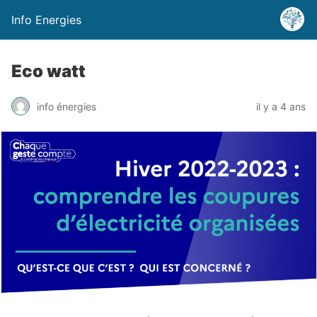
Info Energies
Eco watt
info énergies
il y a 4 ans