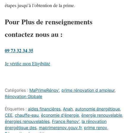
étapes jusqu’à l’obtention de la prime.
Pour Plus de renseignements
contactez nous au :
09 73 32 34 35
Je vérifie mon Eligibilité
Catégories :
MaPrimeRénov'
,
prime rénovation d ampleur
,
Rénovation Globale
Étiquettes :
aides financières
,
Anah
,
autonomie énergétique
,
CEE
,
chauffe-eau
,
économie d'énergie
,
énergie renouvelable
,
énergies renouvelables
,
France Renov'
,
la rénovation
énergétique des
,
maprimerenov.gouv.fr
,
prime renov
,