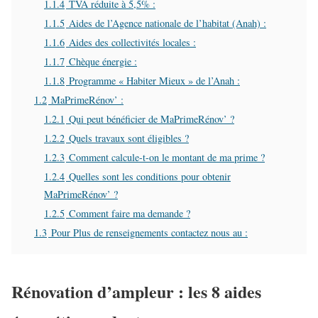
1.1.4
TVA réduite à 5,5% :
1.1.5
Aides de l’Agence nationale de l’habitat (Anah) :
1.1.6
Aides des collectivités locales :
1.1.7
Chèque énergie :
1.1.8
Programme « Habiter Mieux » de l’Anah :
1.2
MaPrimeRénov’ :
1.2.1
Qui peut bénéficier de MaPrimeRénov’ ?
1.2.2
Quels travaux sont éligibles ?
1.2.3
Comment calcule-t-on le montant de ma prime ?
1.2.4
Quelles sont les conditions pour obtenir
MaPrimeRénov’ ?
1.2.5
Comment faire ma demande ?
1.3
Pour Plus de renseignements contactez nous au :
Rénovation d’ampleur : les 8 aides