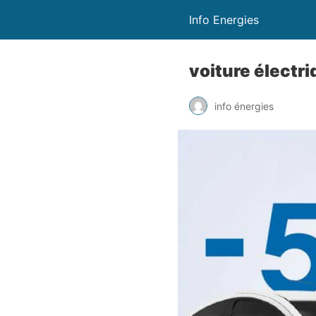
Info Energies
voiture électr
info énergies