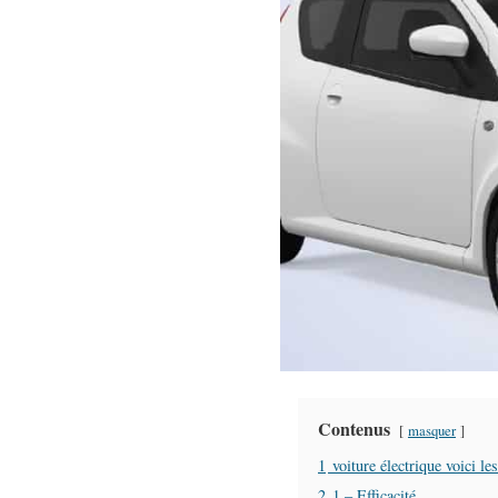
Contenus
masquer
1
voiture électrique voici le
2
1 – Efficacité