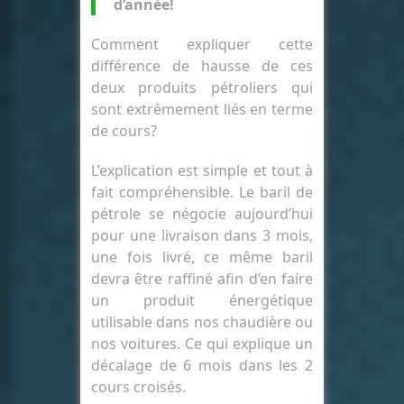
d’année!
Comment expliquer cette
différence de hausse de ces
deux produits pétroliers qui
sont extrêmement liés en terme
de cours?
L’explication est simple et tout à
fait compréhensible. Le baril de
pétrole se négocie aujourd’hui
pour une livraison dans 3 mois,
une fois livré, ce même baril
devra être raffiné afin d’en faire
un produit énergétique
utilisable dans nos chaudière ou
nos voitures. Ce qui explique un
décalage de 6 mois dans les 2
cours croisés.