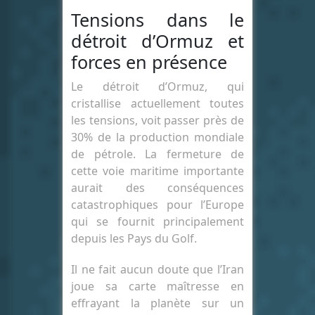
Tensions dans le
détroit d’Ormuz et
forces en présence
Le détroit d’Ormuz, qui
cristallise actuellement toutes
les tensions, voit passer près de
30% de la production mondiale
de pétrole. La fermeture de
cette voie maritime importante
aurait des conséquences
catastrophiques pour l’Europe
qui se fournit principalement
depuis les Pays du Golf.
Il ne fait aucun doute que l’Iran
joue sa carte maîtresse en
effrayant la planète sur un