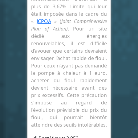
plus de 3,67%. Limite qui leur
était imposée dans le cadre du
«
JCPOA
» (
Joint Compréhensive
Plan of Action)
. Pour un site
dédié aux énergies
renouvelables, il est difficile
d’avouer que certains devraient
envisager l’achat rapide de fioul.
Pour ceux n’ayant pas demandé
la pompe à chaleur à 1 euro,
acheter du fioul rapidement
devient nécessaire avant des
prix excessifs. Cette précaution
s’impose au regard de
l’évolution prévisible du prix du
fioul, qui pourrait bientôt
atteindre des seuils intolérables.