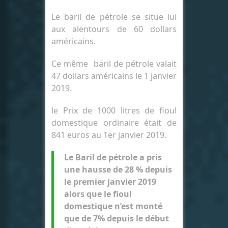
Le baril de pétrole se situe lui
aux alentours de 60 dollars
américains.
Ce même baril de pétrole valait
47 dollars américains le 1 janvier
2019.
le Prix de 1000 litres de fioul
domestique ordinaire était de
841 euros au 1er janvier 2019.
Le Baril de pétrole a pris
une hausse de 28 % depuis
le premier janvier 2019
alors que le fioul
domestique n’est monté
que de 7% depuis le début