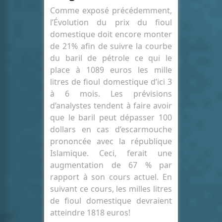
Comme exposé précédemment,
l’Évolution du prix du fioul
domestique doit encore monter
de 21% afin de suivre la courbe
du baril de pétrole ce qui le
place à 1089 euros les mille
litres de fioul domestique d’ici 3
à 6 mois. Les prévisions
d’analystes tendent à faire avoir
que le baril peut dépasser 100
dollars en cas d’escarmouche
prononcée avec la république
Islamique. Ceci, ferait une
augmentation de 67 % par
rapport à son cours actuel. En
suivant ce cours, les milles litres
de fioul domestique devraient
atteindre 1818 euros!