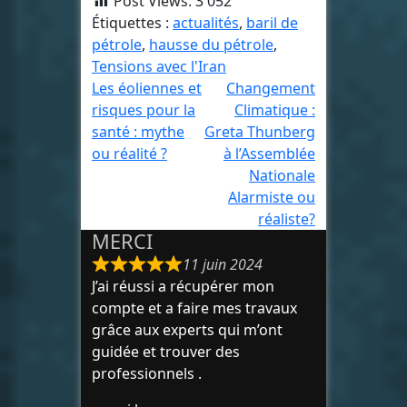
Post Views:
3 052
Étiquettes :
actualités
,
baril de
pétrole
,
hausse du pétrole
,
Tensions avec l'Iran
Navigation
Les éoliennes et
Changement
risques pour la
Climatique :
de
santé : mythe
Greta Thunberg
l’article
ou réalité ?
à l’Assemblée
Nationale
Alarmiste ou
réaliste?
MERCI
11 juin 2024
J’ai réussi a récupérer mon
compte et a faire mes travaux
grâce aux experts qui m’ont
guidée et trouver des
professionnels .