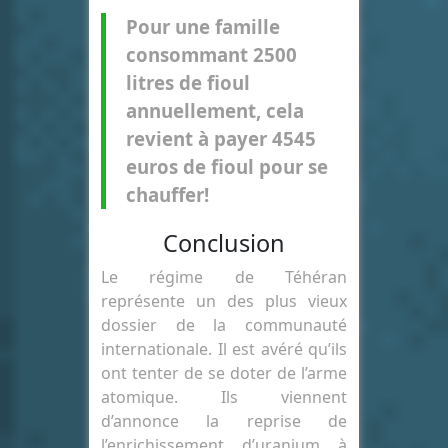
Pour une famille
consommant 2500
litres de fioul
annuellement, cela
revient à payer 4545
euros de fioul pour se
chauffer!
Conclusion
Le régime de Téhéran
représente un des plus vieux
dossier de la communauté
internationale. Il est avéré qu’ils
ont tenter de se doter de l’arme
atomique. Ils viennent
d’annonce la reprise de
l’enrichissement d’uranium à