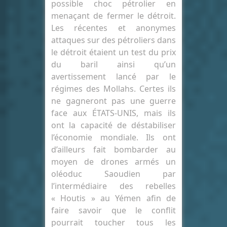
possible choc pétrolier en
menaçant de fermer le détroit.
Les récentes et anonymes
attaques sur des pétroliers dans
le détroit étaient un test du prix
du baril ainsi qu’un
avertissement lancé par le
régimes des Mollahs. Certes ils
ne gagneront pas une guerre
face aux ÉTATS-UNIS, mais ils
ont la capacité de déstabiliser
l’économie mondiale. Ils ont
d’ailleurs fait bombarder au
moyen de drones armés un
oléoduc Saoudien par
l’intermédiaire des rebelles
« Houtis » au Yémen afin de
faire savoir que le conflit
pourrait toucher tous les