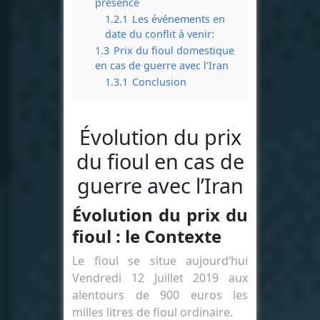
présence
1.2.1
Les événements en
date du conflit à venir:
1.3
Prix du fioul domestique
en cas de guerre avec l’Iran
1.3.1
Conclusion
Évolution du prix
du fioul en cas de
guerre avec l’Iran
Évolution du prix du
fioul : le Contexte
Le fioul se situe aujourd’hui
Vendredi 12 Juillet 2019 aux
alentours de 900 euros les
milles litres de fioul ordinaire.