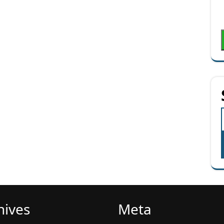
hives
Meta