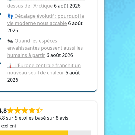
dessus de l'Arctique
6 août 2026
👣 Décalage évolutif : pourquoi la
vie moderne nous accable
6 août
2026
🐜 Quand les espèces
envahissantes poussent aussi les
humains à partir
6 août 2026
🌡️ L'Europe centrale franchit un
nouveau seuil de chaleur
6 août
2026
4,8
4,8 sur 5 étoiles basé sur 8 avis
Excellent