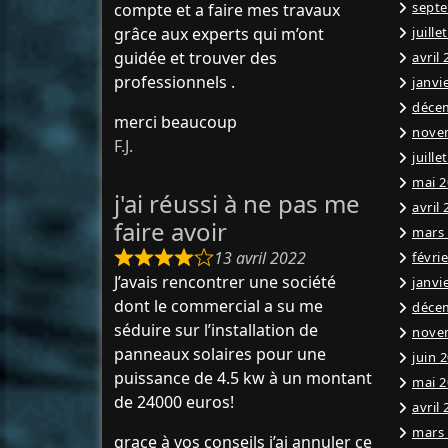
sept
compte et a faire mes travaux
grâce aux experts qui m’ont
juille
guidée et trouver des
avril
professionnels .
janvi
déce
merci beaucoup
nove
F.J.
juille
mai 2
j'ai réussi à ne pas me
avril
faire avoir
mars
13 avril 2022
févri
J’avais rencontrer une société
janvi
dont le commercial a su me
déce
séduire sur l’installation de
nove
panneaux solaires pour une
juin 
puissance de 4.5 kw à un montant
mai 2
de 24000 euros!
avril
mars
grace à vos conseils j’ai annuler ce