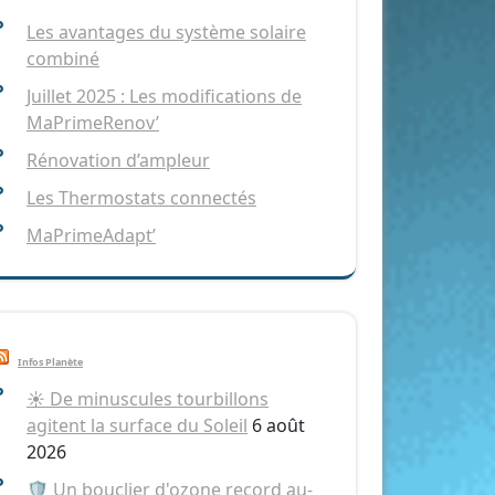
Les avantages du système solaire
combiné
Juillet 2025 : Les modifications de
MaPrimeRenov’
Rénovation d’ampleur
Les Thermostats connectés
MaPrimeAdapt’
Infos Planète
☀️ De minuscules tourbillons
agitent la surface du Soleil
6 août
2026
🛡️ Un bouclier d'ozone record au-