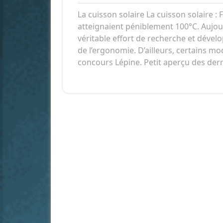
mai
com
La cuisson solaire La cuisson solaire : 
2020
atteignaient péniblement 100°C. Aujour
véritable effort de recherche et déve
de l’ergonomie. D’ailleurs, certains m
concours Lépine. Petit aperçu des dern