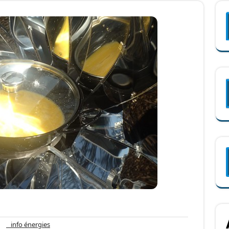
un
info
info énergies