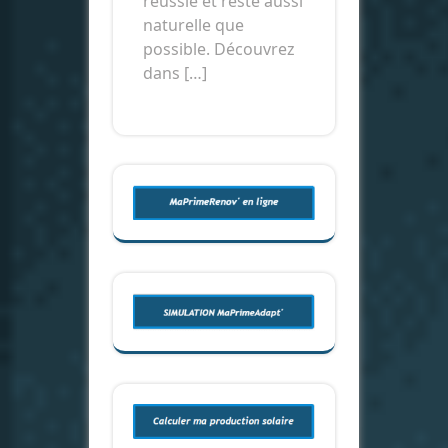
réussie et reste aussi
naturelle que
possible. Découvrez
dans […]