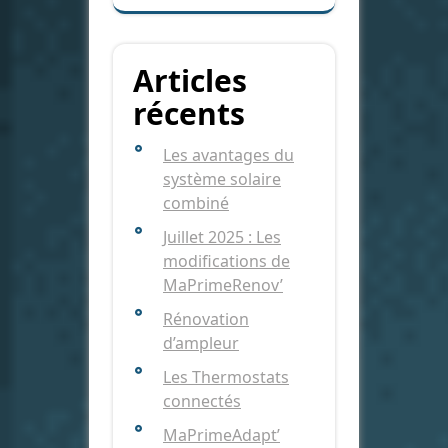
Articles
récents
Les avantages du
système solaire
combiné
Juillet 2025 : Les
modifications de
MaPrimeRenov’
Rénovation
d’ampleur
Les Thermostats
connectés
MaPrimeAdapt’