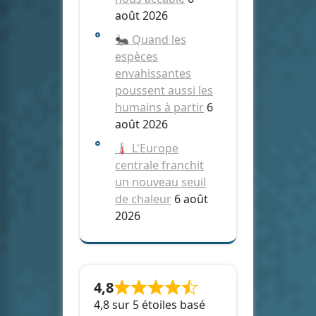
août 2026
🐜 Quand les
espèces
envahissantes
poussent aussi les
humains à partir
6
août 2026
🌡️ L'Europe
centrale franchit
un nouveau seuil
de chaleur
6 août
2026
4,8
4,8 sur 5 étoiles basé