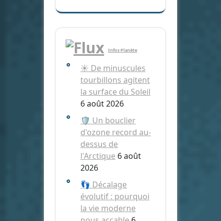
Infos Planète
☀️ De minuscules
tourbillons agitent
la surface du Soleil
6 août 2026
🛡️ Un bouclier
d'ozone record au-
dessus de
l'Arctique
6 août
2026
👣 Décalage
évolutif : pourquoi
la vie moderne
nous accable
6