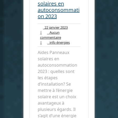
solaires en
autoconsommati
on 2023
22
22 janvier 2023
janvier
|
Aucun
Aucun
2023
commentaire
commentaire
info
|
info énergies
énergies
Aides Panneaux
solaires en
autoconsommation
2023 : quelles sont
les étapes
d’installation? Se
mettre à l’énergie
solaire est un choix
avantageux à
plusieurs égards. Il
s’agit d’une énergie