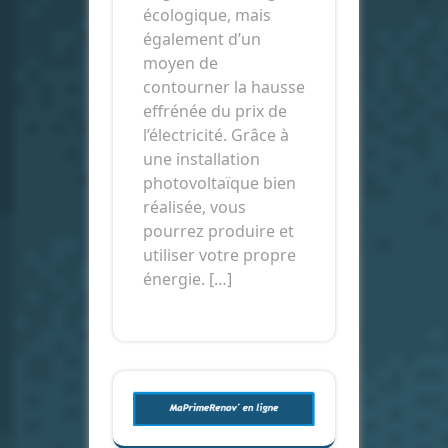
écologique, mais
également d’un
moyen de
contourner la hausse
effrénée du prix de
l’électricité. Grâce à
une installation
photovoltaïque bien
réalisée, vous
pourrez produire et
utiliser votre propre
énergie. […]