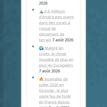
2026
⛰️ 6,5 millions
d'Américains vivent
dans des zones à
risque de
glissement de
terrain
7 août 2026
🌍 Malgré les
crises, le climat
inquiète de plus en
plus les Européens
7 août 2026
🔥 Incendies de
juillet 2026 en
Gironde : le plus
vaste feu de forêt
en France depuis