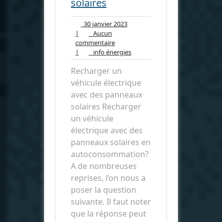
solaires
30
30 janvier 2023
janvier
|
Aucun
Aucun
2023
commentaire
commentaire
info
|
info énergies
énergies
Recharger un
véhicule électrique
avec des panneaux
solaires Recharger
un véhicule
électrique avec des
panneaux solaires en
autoconsommation?
A de nombreuses
reprises, l’on nous a
poser la question
suivante. Il faut noter
que la réponse peut