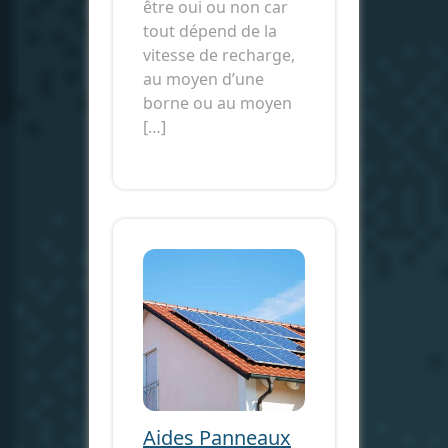
être oui ou non car
tout dépend de la
vitesse de recharge,
au moyen d’une
borne ou au moyen
[…]
Aides Panneaux