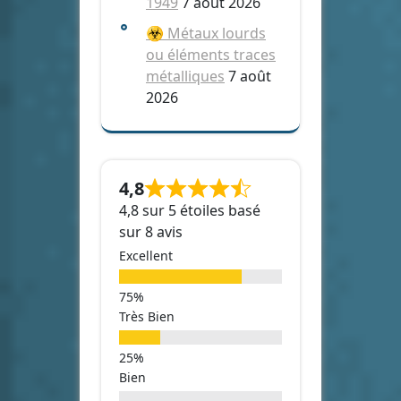
1949
7 août 2026
☣️ Métaux lourds
ou éléments traces
métalliques
7 août
2026
4,8
4,8 sur 5 étoiles basé
sur 8 avis
Excellent
Très Bien
Bien