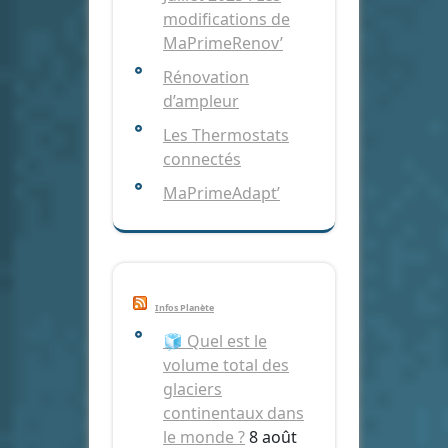
modifications de
MaPrimeRenov’
Rénovation
d’ampleur
Les Thermostats
connectés
MaPrimeAdapt’
Infos Planète
🧊 Quel est le
volume total des
glaciers
continentaux dans
le monde ?
8 août