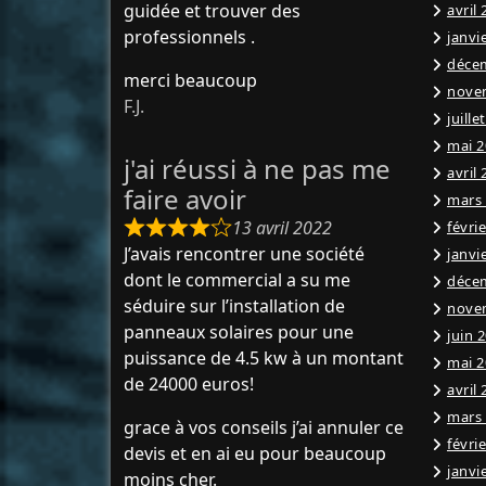
guidée et trouver des
avril
professionnels .
janvi
déce
merci beaucoup
nove
F.J.
juille
mai 2
j'ai réussi à ne pas me
avril
faire avoir
mars
13 avril 2022
févri
J’avais rencontrer une société
janvi
dont le commercial a su me
déce
séduire sur l’installation de
nove
panneaux solaires pour une
juin 
puissance de 4.5 kw à un montant
mai 2
de 24000 euros!
avril
mars
grace à vos conseils j’ai annuler ce
févri
devis et en ai eu pour beaucoup
janvi
moins cher.