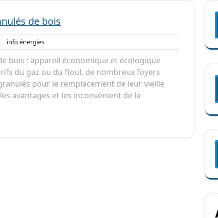
anulés de bois
n
info
info énergies
entaire
énergies
de bois : appareil économique et écologique
rifs du gaz ou du fioul, de nombreux foyers
ranulés pour le remplacement de leur vieille
 les avantages et les inconvénient de la