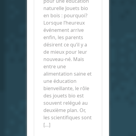
pour une éducation
naturelle Jouets bio
en bois : pourquoi?
Lorsque l’heureux
événement arrive
enfin, les parents
désirent ce qu’il y a
de mieux pour leur
nouveau-né. Mais
entre une
alimentation saine et
une éducation
bienveillante, le rôle
des jouets bio est
souvent relégué au
deuxième plan. Or,
les scientifiques sont
[…]