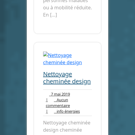
personnes malades
ou à mobilité réduite.
En […]
Nettoyage
cheminée design
7
7 mai 2019
mai
|
Aucun
Aucun
2019
commentaire
commentaire
info
|
info énergies
énergies
Nettoyage cheminée
design cheminée