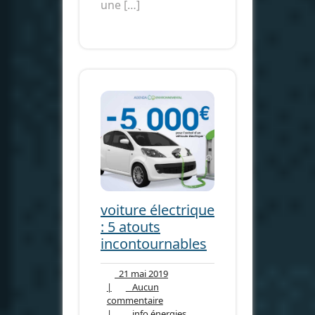
une […]
voiture électrique
: 5 atouts
incontournables
21
21 mai 2019
mai
|
Aucun
Aucun
2019
commentaire
commentaire
info
|
info énergies