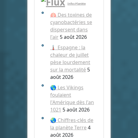
Infos Planète
🫁 Des toxines de
cyanobactéries se
dispersent dans
l'air
5 août 2026
🌡️ Espagne : la
chaleur de juillet
pèse lourdement
sur la mortalité
5
août 2026
🌎 Les Vikings
foulaient
l'Amérique dès l'an
1021
5 août 2026
🌏 Chiffres-clés de
la planète Terre
4
août 2026