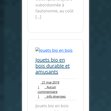
subordonnée à
l’autonomie, au coût
[…]
Jouets bio en
bois durable et
amusants
21
21 mai 2019
mai
|
Aucun
Aucun
2019
commentaire
commentaire
info
|
info énergies
énergies
Jouets bio en bois