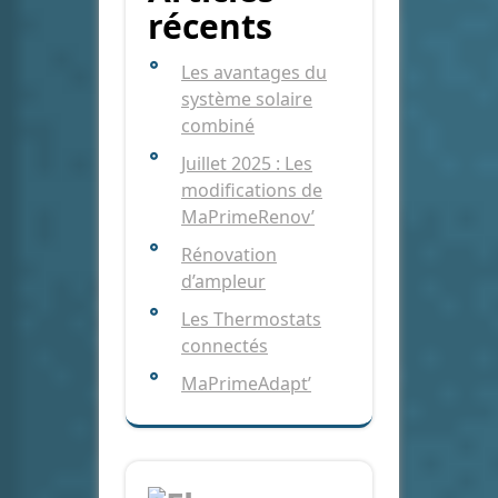
récents
Les avantages du
système solaire
combiné
Juillet 2025 : Les
modifications de
MaPrimeRenov’
Rénovation
d’ampleur
Les Thermostats
connectés
MaPrimeAdapt’