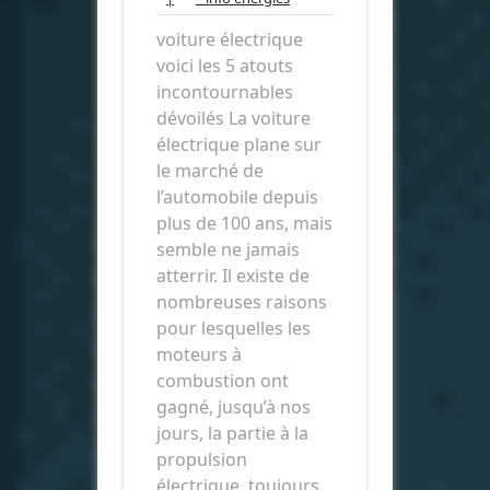
énergies
voiture électrique
voici les 5 atouts
incontournables
dévoilés La voiture
électrique plane sur
le marché de
l’automobile depuis
plus de 100 ans, mais
semble ne jamais
atterrir. Il existe de
nombreuses raisons
pour lesquelles les
moteurs à
combustion ont
gagné, jusqu’à nos
jours, la partie à la
propulsion
électrique, toujours