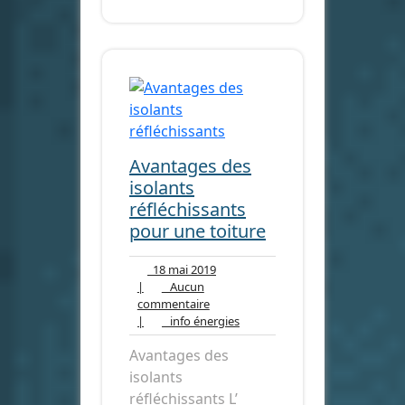
Avantages des
isolants
réfléchissants
pour une toiture
18
18 mai 2019
mai
|
Aucun
Aucun
2019
commentaire
commentaire
info
|
info énergies
énergies
Avantages des
isolants
réfléchissants L’