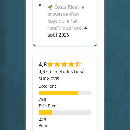
🌴 Costa Rica : la
prouesse d'un
pays qui a fait
renaître sa forêt
4
août 2026
4,8
4,8 sur 5 étoiles basé
sur 8 avis
Excellent
Très Bien
Bien