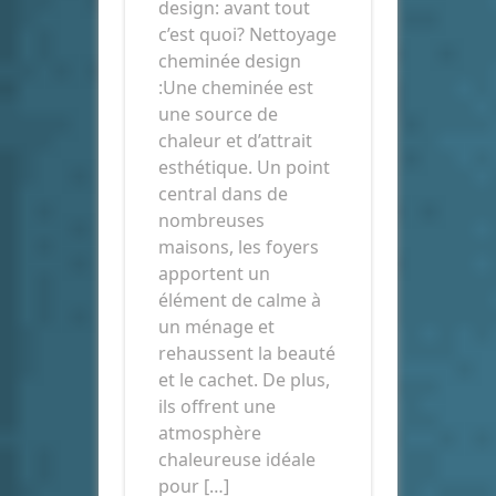
design: avant tout
c’est quoi? Nettoyage
cheminée design
:Une cheminée est
une source de
chaleur et d’attrait
esthétique. Un point
central dans de
nombreuses
maisons, les foyers
apportent un
élément de calme à
un ménage et
rehaussent la beauté
et le cachet. De plus,
ils offrent une
atmosphère
chaleureuse idéale
pour […]