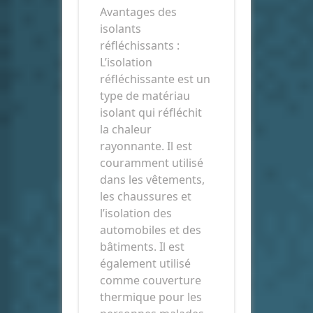
Avantages des
isolants
réfléchissants :
L’isolation
réfléchissante est un
type de matériau
isolant qui réfléchit
la chaleur
rayonnante. Il est
couramment utilisé
dans les vêtements,
les chaussures et
l’isolation des
automobiles et des
bâtiments. Il est
également utilisé
comme couverture
thermique pour les