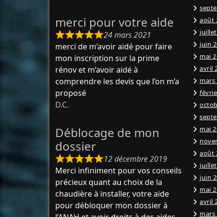
sept
merci pour votre aide
août 
juille
24 mars 2021
juin 
merci de m’avoir aidé pour faire
mai 2
mon inscription sur la prime
avril
rénov et m’avoir aidé à
comprendre les devis que l’on m’a
mars
proposé
févri
D.C.
octob
sept
Déblocage de mon
mai 2
nove
dossier
août 
12 décembre 2019
juille
Merci infiniment pour vos conseils
juin 
précieux quant au choix de la
mai 2
chaudière à installer, votre aide
avril
pour débloquer mon dossier à
mars
l’ANAH et avoir droits à des aides,