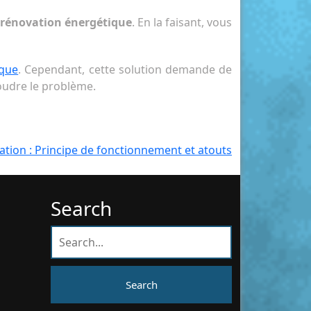
rénovation énergétique
. En la faisant, vous
ique
. Cependant, cette solution demande de
oudre le problème.
tion : Principe de fonctionnement et atouts
Search