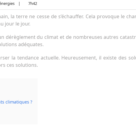
énergies
|
7h42
ain, la terre ne cesse de s’échauffer. Cela provoque le cha
jour le jour.
un dérèglement du climat et de nombreuses autres catastrop
olutions adéquates.
erser la tendance actuelle. Heureusement, il existe des so
rs ces solutions.
ts climatiques ?