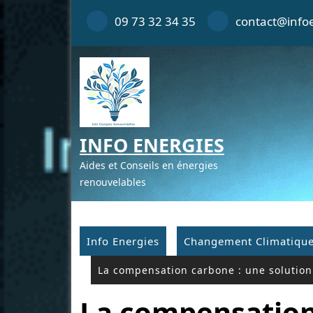
Skip
09 73 32 34 35
contact@infoe
to
content
INFO ENERGIES
Aides et Conseils en énergies
renouvelables
Info Energies
Changement Climatiqu
La compensation carbone : une solution
La compensation 