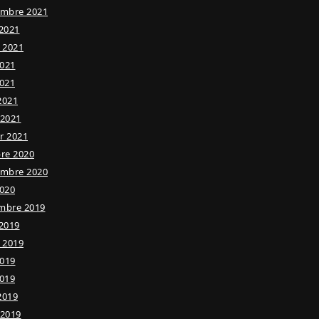
embre 2021
2021
t 2021
2021
021
 2021
 2021
er 2021
re 2020
embre 2020
020
mbre 2019
2019
t 2019
2019
019
 2019
 2019