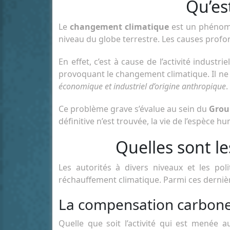
Qu’es
Le
changement climatique
est un phénomè
niveau du globe terrestre. Les causes pro
En effet, c’est à cause de l’activité indus
provoquant le changement climatique. Il ne
économique et industriel d’origine anthropique
.
Ce problème grave s’évalue au sein du
Group
définitive n’est trouvée, la vie de l’espèce 
Quelles sont l
Les autorités à divers niveaux et les po
réchauffement climatique. Parmi ces derniè
La compensation carbon
Quelle que soit l’activité qui est menée a