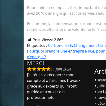
Pour limiter cet impact, il est important de
avez 50 % d’énergie qui est conservée, rédui
En somme, la compensation carbone est un
nombreux efforts et une volonté forte. Y as
Post Views:
2 865
Étiquettes :
Carbone
,
CEE
,
Changement Clim
Navigation
Pourquoi prendre une entreprise RGE pour 
d’énergie ?
de
MERCI
l’article
11 juin 2024
Arc
J’ai réussi a récupérer mon
sept
compte et a faire mes travaux
grâce aux experts qui m’ont
juille
guidée et trouver des
avril
professionnels .
janvi
déce