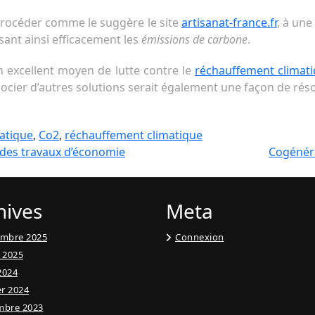
 procéder comme le suggère le site
artisanat-france.fr
, à une
sant ainsi efficacement les
émissions de carbone
.
 excellent moyen de lutte contre le
réchauffement climat
socier d’autres solutions serait également une façon de rés
atique
,
Co2
,
réchauffement climatique
des travaux d’économie
Cogénéra
hives
Meta
embre 2025
Connexion
t 2025
 2024
er 2024
mbre 2023