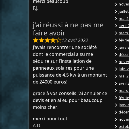
merci beaucoup
nove
F.J.
juille
mai 2
j'ai réussi à ne pas me
avril
faire avoir
mars
13 avril 2022
févri
J’avais rencontrer une société
janvi
dont le commercial a su me
déce
séduire sur l’installation de
nove
panneaux solaires pour une
juin 
puissance de 4.5 kw à un montant
mai 2
de 24000 euros!
avril
mars
grace à vos conseils j’ai annuler ce
févri
devis et en ai eu pour beaucoup
janvi
moins cher.
déce
merci pour tout
nove
A.D.
octob