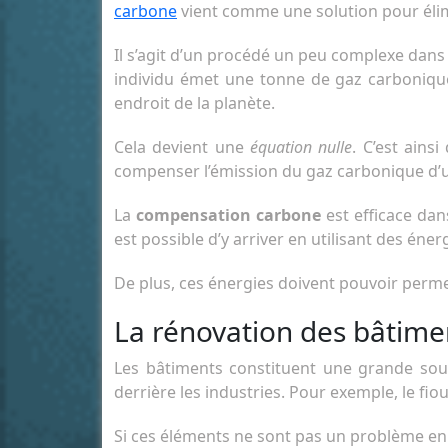
carbone
vient comme une solution pour élim
Il s’agit d’un procédé un peu complexe dans
individu émet une tonne de gaz carboniques
endroit de la planète.
Cela devient une
équation nulle
. C’est ains
compenser l’émission du gaz carbonique d’u
La
compensation carbone
est efficace dans
est possible d’y arriver en utilisant des éne
De plus, ces énergies doivent pouvoir per
La rénovation des bâtime
Les bâtiments constituent une grande sour
derrière les industries. Pour exemple, le fi
Si ces éléments ne sont pas un problème en s