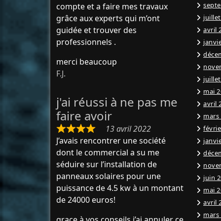
sept
compte et a faire mes travaux
grâce aux experts qui m’ont
juille
guidée et trouver des
avril
professionnels .
janvi
déce
merci beaucoup
nove
F.J.
juille
mai 2
j'ai réussi à ne pas me
avril
faire avoir
mars
13 avril 2022
févri
J’avais rencontrer une société
janvi
dont le commercial a su me
déce
séduire sur l’installation de
nove
panneaux solaires pour une
juin 
puissance de 4.5 kw à un montant
mai 2
de 24000 euros!
avril
mars
grace à vos conseils j’ai annuler ce