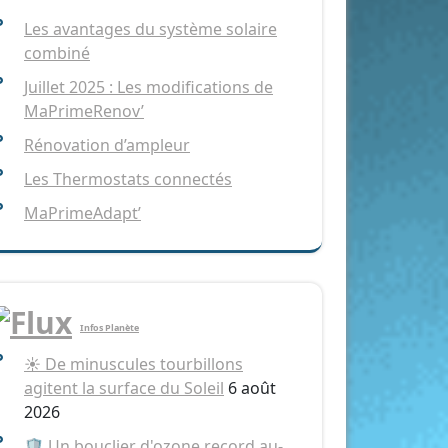
Les avantages du système solaire
combiné
Juillet 2025 : Les modifications de
MaPrimeRenov’
Rénovation d’ampleur
Les Thermostats connectés
MaPrimeAdapt’
Infos Planète
☀️ De minuscules tourbillons
agitent la surface du Soleil
6 août
2026
🛡️ Un bouclier d'ozone record au-