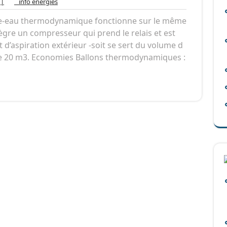
ucun
info
|
info énergies
ommentaire
énergies
e-eau thermodynamique fonctionne sur le même
tègre un compresseur qui prend le relais et est
et d’aspiration extérieur -soit se sert du volume d
asse 20 m3. Economies Ballons thermodynamiques :