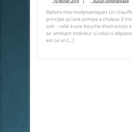
10
A
10 février 2019
|
Aucun commentaire
février
c
Ballons thermodynamiques Un chauff
2019
principe qu’une pompe a chaleur. Il in
soit : -relié à une bouche d’extraction 
air ambiant intérieur si celui-ci dép
est ce un […]