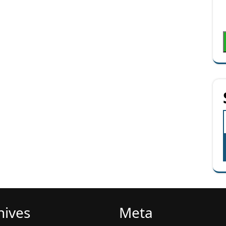
hives
Meta