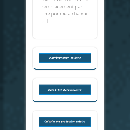
remplacement par
une pompe à chaleur
[…]