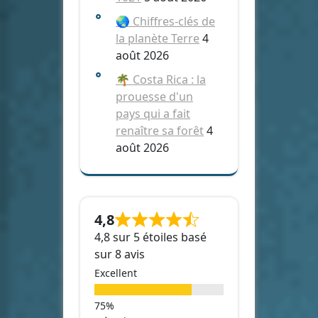
🌏 Chiffres-clés de
la planète Terre
4
août 2026
🌴 Costa Rica : la
prouesse d'un
pays qui a fait
renaître sa forêt
4
août 2026
4,8
4,8 sur 5 étoiles basé
sur 8 avis
Excellent