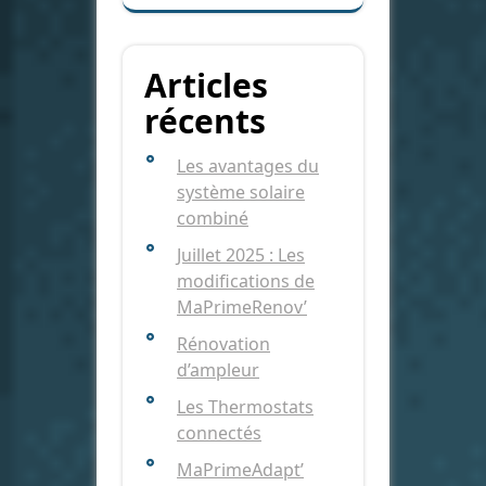
Articles
récents
Les avantages du
système solaire
combiné
Juillet 2025 : Les
modifications de
MaPrimeRenov’
Rénovation
d’ampleur
Les Thermostats
connectés
MaPrimeAdapt’