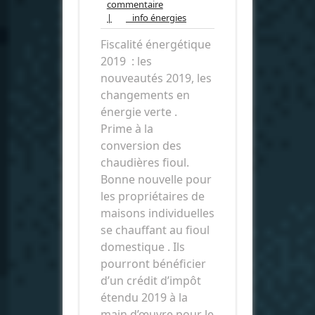
Aucun
2018
commentaire
commentaire
info
|
info énergies
énergies
Fiscalité énergétique
2019 : les
nouveautés 2019, les
changements en
énergie verte .
Prime à la
conversion des
chaudières fioul.
Bonne nouvelle pour
les propriétaires de
maisons individuelles
se chauffant au fioul
domestique . Ils
pourront bénéficier
d’un crédit d’impôt
étendu 2019 à la
main d’œuvre pour le