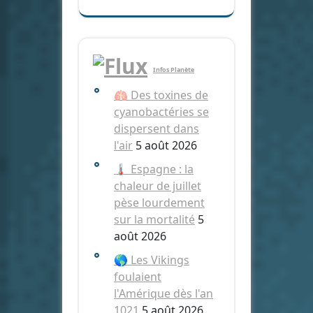
Infos Planète
🫁 Des toxines de
cyanobactéries se
dispersent dans
l'air
5 août 2026
🌡️ Espagne : la
chaleur de juillet
pèse lourdement
sur la mortalité
5
août 2026
🌎 Les Vikings
foulaient
l'Amérique dès l'an
1021
5 août 2026