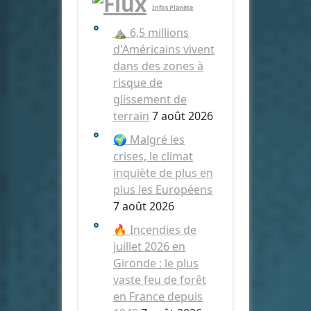
Infos Planète
⛰️ 6,5 millions
d'Américains vivent
dans des zones à
risque de
glissement de
terrain
7 août 2026
🌍 Malgré les
crises, le climat
inquiète de plus en
plus les Européens
7 août 2026
🔥 Incendies de
juillet 2026 en
Gironde : le plus
vaste feu de forêt
en France depuis