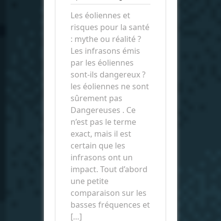
énergies
Les éoliennes et
risques pour la santé
: mythe ou réalité ?
Les infrasons émis
par les éoliennes
sont-ils dangereux ?
les éoliennes ne sont
sûrement pas
Dangereuses . Ce
n’est pas le terme
exact, mais il est
certain que les
infrasons ont un
impact. Tout d’abord
une petite
comparaison sur les
basses fréquences et
[…]