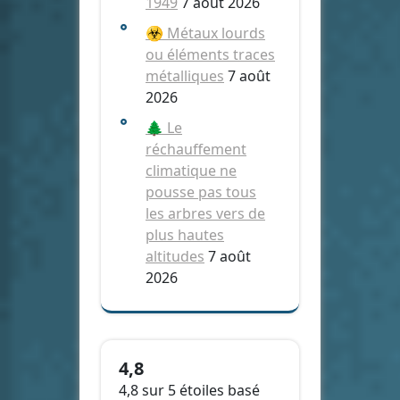
1949
7 août 2026
☣️ Métaux lourds
ou éléments traces
métalliques
7 août
2026
🌲 Le
réchauffement
climatique ne
pousse pas tous
les arbres vers de
plus hautes
altitudes
7 août
2026
4,8
4,8 sur 5 étoiles basé