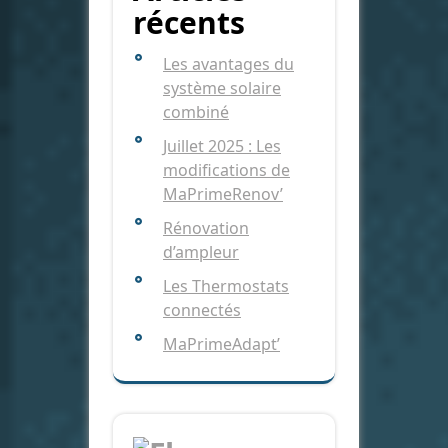
récents
Les avantages du
système solaire
combiné
Juillet 2025 : Les
modifications de
MaPrimeRenov’
Rénovation
d’ampleur
Les Thermostats
connectés
MaPrimeAdapt’