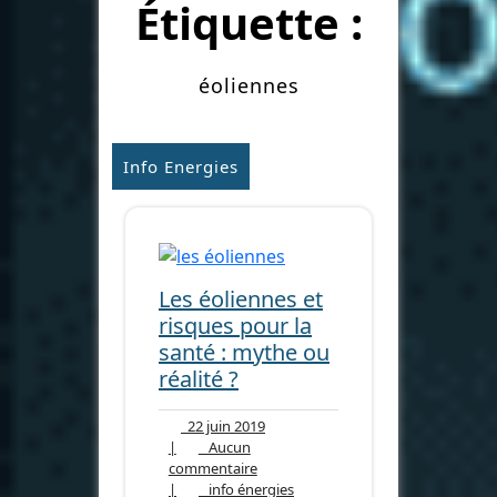
Étiquette :
éoliennes
Info Energies
Les éoliennes et
risques pour la
santé : mythe ou
réalité ?
22
22 juin 2019
juin
|
Aucun
Aucun
2019
commentaire
commentaire
info
|
info énergies