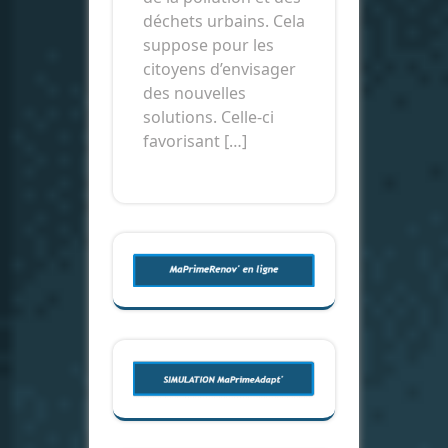
déchets urbains. Cela
suppose pour les
citoyens d’envisager
des nouvelles
solutions. Celle-ci
favorisant […]