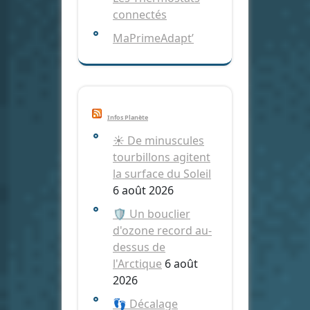
connectés
MaPrimeAdapt’
Infos Planète
☀️ De minuscules
tourbillons agitent
la surface du Soleil
6 août 2026
🛡️ Un bouclier
d'ozone record au-
dessus de
l'Arctique
6 août
2026
👣 Décalage