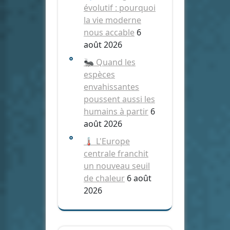
évolutif : pourquoi
la vie moderne
nous accable
6
août 2026
🐜 Quand les
espèces
envahissantes
poussent aussi les
humains à partir
6
août 2026
🌡️ L'Europe
centrale franchit
un nouveau seuil
de chaleur
6 août
2026