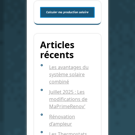
Articles
récents
Les avantages du
système solaire
combiné
Juillet 2025 : Les
modifications de
MaPrimeRenov’
Rénovation
d’ampleur
Les Thermostats