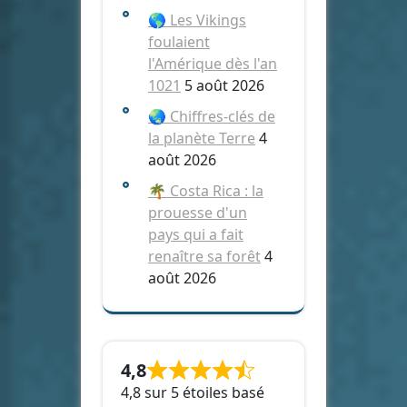
🌎 Les Vikings
foulaient
l'Amérique dès l'an
1021
5 août 2026
🌏 Chiffres-clés de
la planète Terre
4
août 2026
🌴 Costa Rica : la
prouesse d'un
pays qui a fait
renaître sa forêt
4
août 2026
4,8
4,8 sur 5 étoiles basé