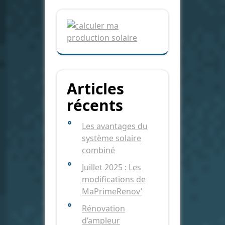
Articles
récents
Les avantages du
système solaire
combiné
Juillet 2025 : Les
modifications de
MaPrimeRenov’
Rénovation
d’ampleur