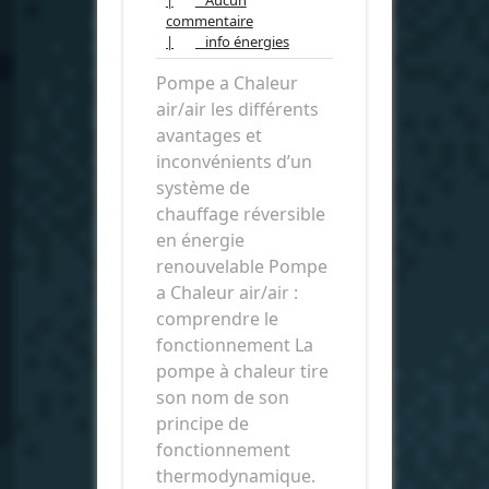
Aucun
2018
commentaire
commentaire
info
|
info énergies
énergies
Pompe a Chaleur
air/air les différents
avantages et
inconvénients d’un
système de
chauffage réversible
en énergie
renouvelable Pompe
a Chaleur air/air :
comprendre le
fonctionnement La
pompe à chaleur tire
son nom de son
principe de
fonctionnement
thermodynamique.