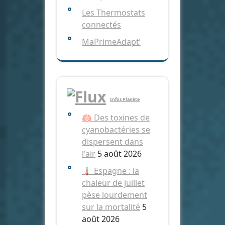
Les Thermostats
connectés
MaPrimeAdapt’
Infos Planète
🫁 Des toxines de
cyanobactéries se
dispersent dans
l'air
5 août 2026
🌡️ Espagne : la
chaleur de juillet
pèse lourdement
sur la mortalité
5
août 2026