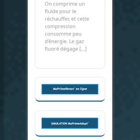
On comprime un
fluide pour le
réchauffer, et cette
compression
consomme peu
d’énergie. Le gaz
fluoré dégage […]