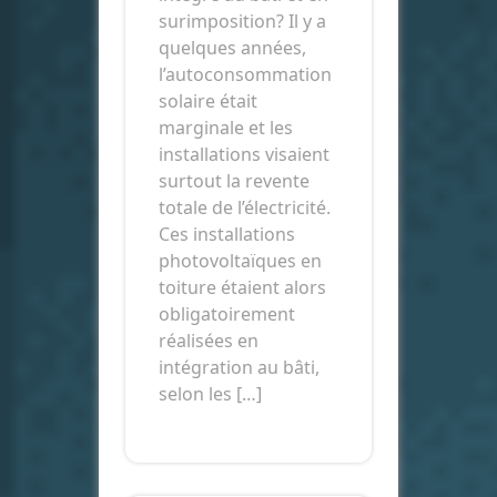
surimposition? Il y a
quelques années,
l’autoconsommation
solaire était
marginale et les
installations visaient
surtout la revente
totale de l’électricité.
Ces installations
photovoltaïques en
toiture étaient alors
obligatoirement
réalisées en
intégration au bâti,
selon les […]