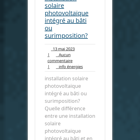
solaire
photovoltaïque
intégré au bâti
ou
surimposition?
13
13 mai 2023
mai
|
Aucun
Aucun
2023
commentaire
commentaire
info
|
info énergies
énergies
installation solaire
photovoltaïque
intégré au bâti ou
surimposition?
Quelle différence
entre une installation
solaire
photovoltaïque
intégré au bâti et en