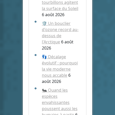
tourbillons agitent
la surface du Soleil
6 août 2026
🛡️ Un bouclier
d'ozone record au-
dessus de
l'Arctique
6 août
2026
👣 Décalage
évolutif : pourquoi
la vie moderne
nous accable
6
août 2026
🐜 Quand les
espèces
envahissantes
poussent aussi les
humains à partir
6