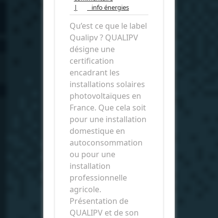
commentaire
info
|
info énergies
énergies
Qu’est ce que le label
Qualipv ? QUALIPV
désigne une
certification
encadrant les
installations solaires
photovoltaïques en
France. Que cela soit
pour une installation
domestique en
autoconsommation
ou pour une
installation
professionnelle
agricole.
Présentation de
QUALIPV et de son