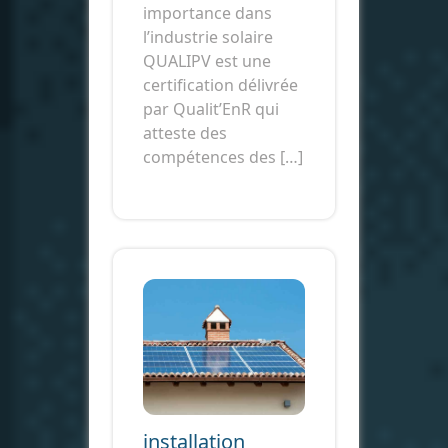
importance dans
l’industrie solaire
QUALIPV est une
certification délivrée
par Qualit’EnR qui
atteste des
compétences des […]
installation