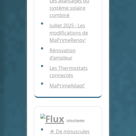
Les avantages du
système solaire
combiné
Juillet 2025 : Les
modifications de
MaPrimeRenov’
Rénovation
d’ampleur
Les Thermostats
connectés
MaPrimeAdapt’
Infos Planète
☀️ De minuscules