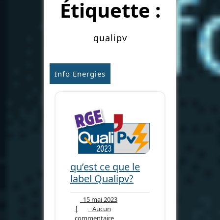
Étiquette :
qualipv
Info Energies
qu’est ce que le
label Qualipv?
15
15 mai 2023
mai
|
Aucun
Aucun
2023
commentaire