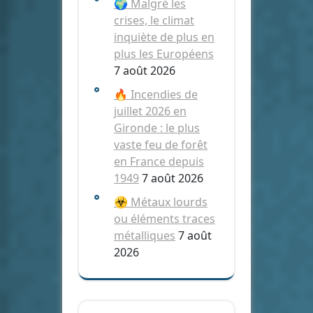
🌍 Malgré les
crises, le climat
inquiète de plus en
plus les Européens
7 août 2026
🔥 Incendies de
juillet 2026 en
Gironde : le plus
vaste feu de forêt
en France depuis
1949
7 août 2026
☣️ Métaux lourds
ou éléments traces
métalliques
7 août
2026