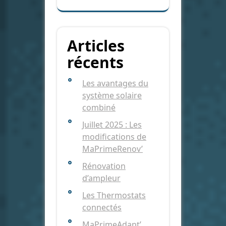
Articles
récents
Les avantages du
système solaire
combiné
Juillet 2025 : Les
modifications de
MaPrimeRenov’
Rénovation
d’ampleur
Les Thermostats
connectés
MaPrimeAdapt’