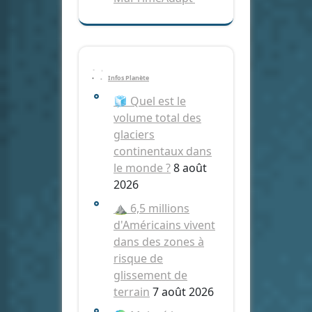
Infos Planète
🧊 Quel est le
volume total des
glaciers
continentaux dans
le monde ?
8 août
2026
⛰️ 6,5 millions
d'Américains vivent
dans des zones à
risque de
glissement de
terrain
7 août 2026