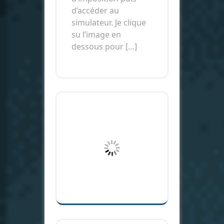
d’accéder au
simulateur. Je clique
su l’image en
dessous pour […]