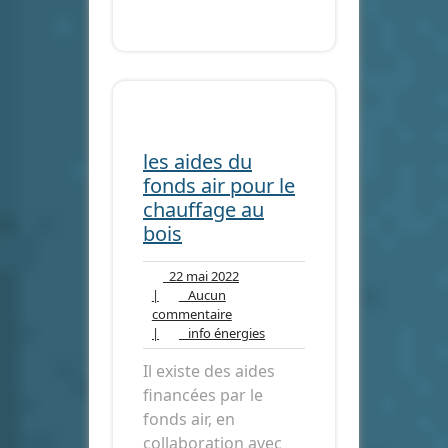
les aides du
fonds air pour le
chauffage au
bois
22
22 mai 2022
mai
|
Aucun
Aucun
2022
commentaire
commentaire
info
|
info énergies
énergies
Il existe des aides
financées par le
fonds air, en
collaboration avec