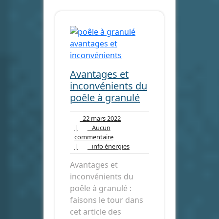
Avantages et
inconvénients du
poêle à granulé
22
22 mars 2022
mars
|
Aucun
Aucun
2022
commentaire
commentaire
info
|
info énergies
énergies
Avantages et
inconvénients du
poêle à granulé :
faisons le tour dans
cet article des