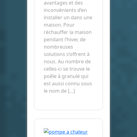
avantages et des
inconvénients d’en
installer un dans une
maison. Pour
réchauffer la maison
pendant l’hiver, de
nombreuses
solutions s’offrent à
nous. Au nombre de
celles-ci se trouve le
poêle à granulé qui
est aussi connu sous
le nom de […]