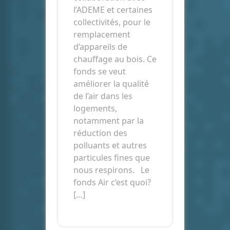
l’ADEME et certaines
collectivités, pour le
remplacement
d’appareils de
chauffage au bois. Ce
fonds se veut
améliorer la qualité
de l’air dans les
logements,
notamment par la
réduction des
polluants et autres
particules fines que
nous respirons. Le
fonds Air c’est quoi?
[…]