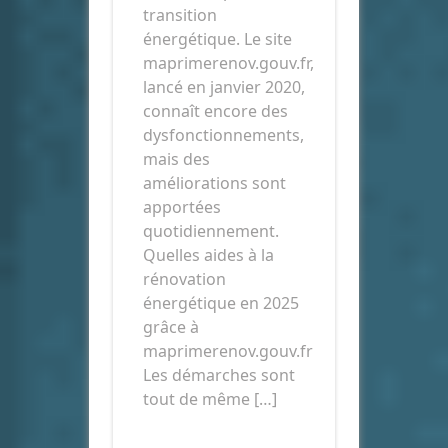
transition
énergétique. Le site
maprimerenov.gouv.fr,
lancé en janvier 2020,
connaît encore des
dysfonctionnements,
mais des
améliorations sont
apportées
quotidiennement.
Quelles aides à la
rénovation
énergétique en 2025
grâce à
maprimerenov.gouv.fr
Les démarches sont
tout de même […]