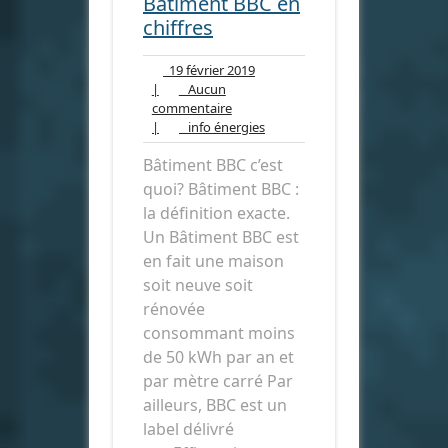
Bâtiment BBC en
chiffres
19
19 février 2019
février
|
Aucun
Aucun
2019
commentaire
commentaire
info
|
info énergies
énergies
Bâtiment BBC c’est
quoi? Bâtiment BBC :
la définition exacte.
Un Bâtiment BBC est
en fait une maison
soit neuve soit
rénovée
consommant moins
de 50 kWh par an et
par mètre carré Par
ailleurs, BBC est un
label délivré