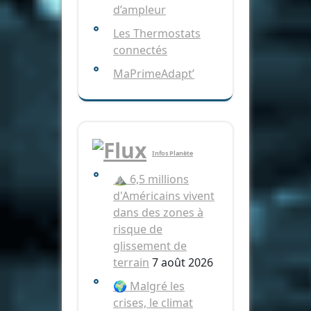
d’ampleur
Les Thermostats
connectés
MaPrimeAdapt’
Infos Planète
⛰️ 6,5 millions
d'Américains vivent
dans des zones à
risque de
glissement de
terrain
7 août 2026
🌍 Malgré les
crises, le climat