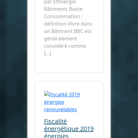
par Effinergie
Bâtiments Basse
Consommation :
définition Vivre dans
un Bâtiment BBC est
généralement
considéré comme
[…]
Fiscalité
énergétique 2019
énergies