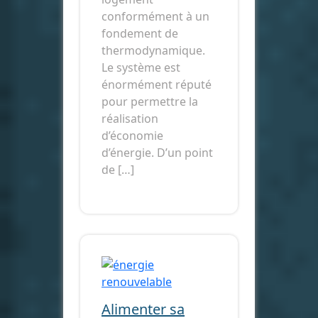
conformément à un
fondement de
thermodynamique.
Le système est
énormément réputé
pour permettre la
réalisation
d’économie
d’énergie. D’un point
de […]
Alimenter sa