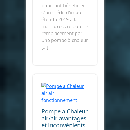
pourront bénéficier
d’un crédit d’impôt
étendu 2019 à la
main d’œuvre pour le
remplacement par
une pompe à chaleur
[…]
Pompe a Chaleur
air/air avantages
et inconvénients