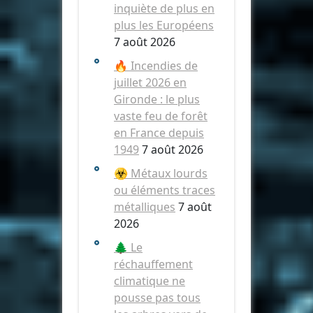
inquiète de plus en
plus les Européens
7 août 2026
🔥 Incendies de
juillet 2026 en
Gironde : le plus
vaste feu de forêt
en France depuis
1949
7 août 2026
☣️ Métaux lourds
ou éléments traces
métalliques
7 août
2026
🌲 Le
réchauffement
climatique ne
pousse pas tous