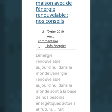
maison avec de
l’énergie
renouvelable :
nos conseils
21
21 février 2019
février
|
Aucun
Aucun
2019
commentaire
commentaire
info
|
info énergies
énergies
L’énergie
renouvelable
aujourd’hui dans le
monde L’énergie
renouvelable
aujourd’hui dans le
monde sont à la base
de nos besoins
énergétiques actuels
et futurs. Il fait