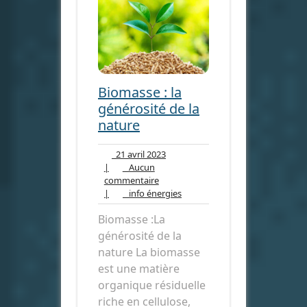
Biomasse : la
générosité de la
nature
21
21 avril 2023
avril
|
Aucun
Aucun
2023
commentaire
commentaire
info
|
info énergies
énergies
Biomasse :La
générosité de la
nature La biomasse
est une matière
organique résiduelle
riche en cellulose,