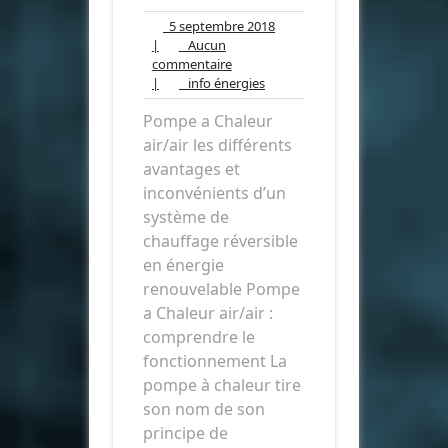
5
5 septembre 2018
septembre
|
Aucun
Aucun
2018
commentaire
commentaire
info
|
info énergies
énergies
Pompe a Chaleur
air/air les différents
avantages et
inconvénients d’un
système de
chauffage réversible
en énergie
renouvelable Pompe
a Chaleur air/air :
comprendre le
fonctionnement La
pompe à chaleur tire
son nom de son
principe de