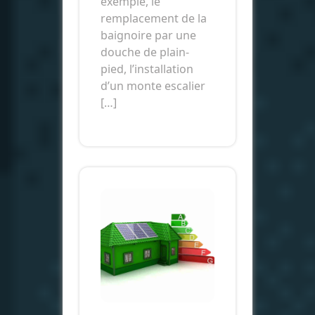
exemple, le
remplacement de la
baignoire par une
douche de plain-
pied, l’installation
d’un monte escalier
[…]