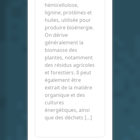
hémicellulose,
lignine, protéines et
huiles, utilisée pour
produire bioénergie.
On dérive
généralement la
biomasse des
plantes, notamment
des résidus agricoles
et forestiers. Il peut
également être
extrait de la matière
organique et des
cultures
énergétiques, ainsi
que des déchets […]