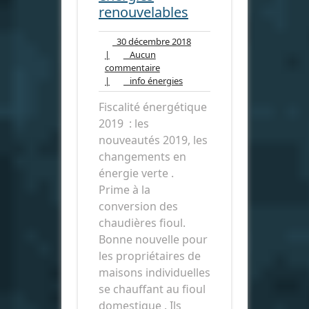
renouvelables
30
30 décembre 2018
décembre
|
Aucun
Aucun
2018
commentaire
commentaire
info
|
info énergies
énergies
Fiscalité énergétique
2019 : les
nouveautés 2019, les
changements en
énergie verte .
Prime à la
conversion des
chaudières fioul.
Bonne nouvelle pour
les propriétaires de
maisons individuelles
se chauffant au fioul
domestique . Ils