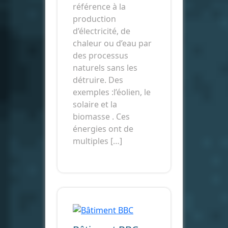
référence à la
production
d’électricité, de
chaleur ou d’eau par
des processus
naturels sans les
détruire. Des
exemples :l’éolien, le
solaire et la
biomasse . Ces
énergies ont de
multiples […]