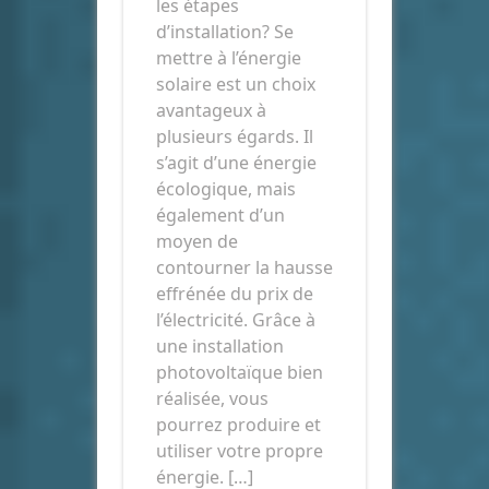
les étapes
d’installation? Se
mettre à l’énergie
solaire est un choix
avantageux à
plusieurs égards. Il
s’agit d’une énergie
écologique, mais
également d’un
moyen de
contourner la hausse
effrénée du prix de
l’électricité. Grâce à
une installation
photovoltaïque bien
réalisée, vous
pourrez produire et
utiliser votre propre
énergie. […]