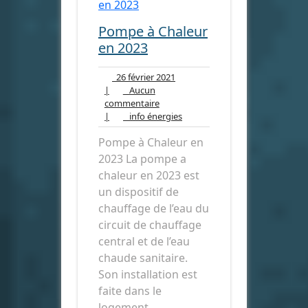
Pompe à Chaleur
en 2023
26
26 février 2021
février
|
Aucun
Aucun
2021
commentaire
commentaire
info
|
info énergies
énergies
Pompe à Chaleur en
2023 La pompe a
chaleur en 2023 est
un dispositif de
chauffage de l’eau du
circuit de chauffage
central et de l’eau
chaude sanitaire.
Son installation est
faite dans le
logement