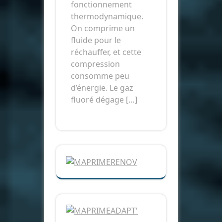
fonctionnement
thermodynamique.
On comprime un
fluide pour le
réchauffer, et cette
compression
consomme peu
d’énergie. Le gaz
fluoré dégage […]