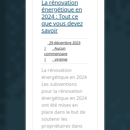
La rénovation
énergétique en
2024 : Tout ce
que vous devez
savoir
29
29 décembre 2023
décembre
|
Aucun
Aucun
2023
commentaire
commentaire
virginie
|
virginie
La rénovation
énergétique en 2024
Les subventions
pour la rénovation
énergétique en 2024
ont été mises en
place dans le but de
soutenir les
propriétaires dans