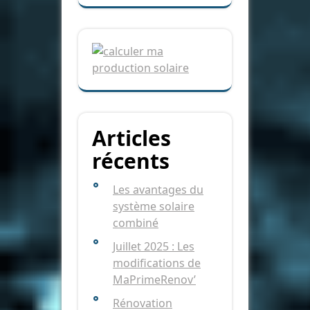
Articles
récents
Les avantages du
système solaire
combiné
Juillet 2025 : Les
modifications de
MaPrimeRenov’
Rénovation