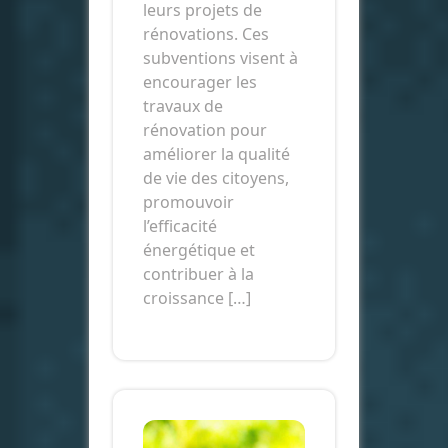
leurs projets de
rénovations. Ces
subventions visent à
encourager les
travaux de
rénovation pour
améliorer la qualité
de vie des citoyens,
promouvoir
l’efficacité
énergétique et
contribuer à la
croissance […]