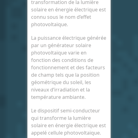
transformation de la lumière
solaire en énergie électrique est
connu sous le nom d’effet
photovoltaïque.
La puissance électrique générée
par un générateur solaire
photovoltaïque varie en
fonction des conditions de
fonctionnement et des facteurs
de champ tels que la position
géométrique du soleil, les
niveaux d’irradiation et la
température ambiante.
Le dispositif semi-conducteur
qui transforme la lumière
solaire en énergie électrique est
appelé cellule photovoltaïque.