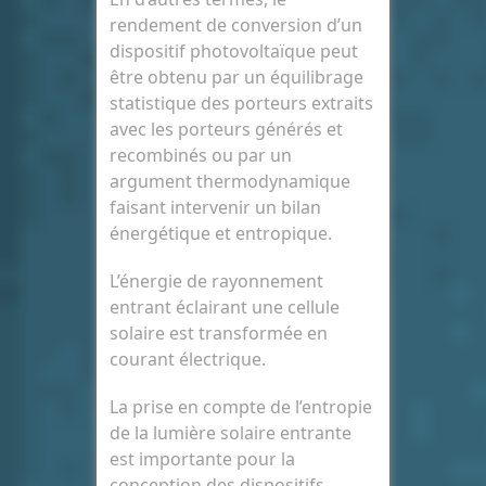
rendement de conversion d’un
dispositif photovoltaïque peut
être obtenu par un équilibrage
statistique des porteurs extraits
avec les porteurs générés et
recombinés ou par un
argument thermodynamique
faisant intervenir un bilan
énergétique et entropique.
L’énergie de rayonnement
entrant éclairant une cellule
solaire est transformée en
courant électrique.
La prise en compte de l’entropie
de la lumière solaire entrante
est importante pour la
conception des dispositifs