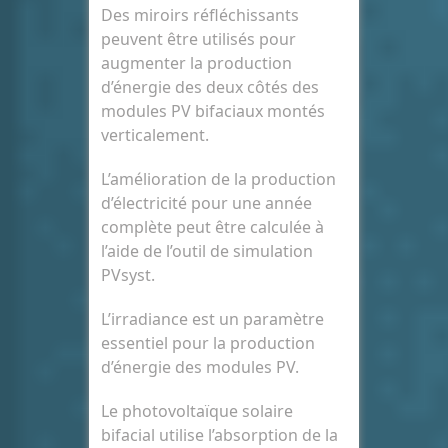
Des miroirs réfléchissants
peuvent être utilisés pour
augmenter la production
d’énergie des deux côtés des
modules PV bifaciaux montés
verticalement.
L’amélioration de la production
d’électricité pour une année
complète peut être calculée à
l’aide de l’outil de simulation
PVsyst.
L’irradiance est un paramètre
essentiel pour la production
d’énergie des modules PV.
Le photovoltaïque solaire
bifacial utilise l’absorption de la