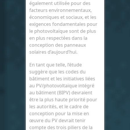
également utilisée pour des
facteurs environnementaux,
économiques et sociaux, et les
exigences fondamentales pour
le photovoltaïque sont de plus
en plus respectées dans la
conception des panneaux
solaires d’aujourd’hui.
En tant que telle, l’étude
suggère que les codes du
bâtiment et les initiatives liées
au PV/photovoltaïque intégré
au bâtiment (BIPV) devraient
être la plus haute priorité pour
les autorités, et le cadre de
conception pour la mise en
œuvre du PV devrait tenir
compte des trois piliers de la