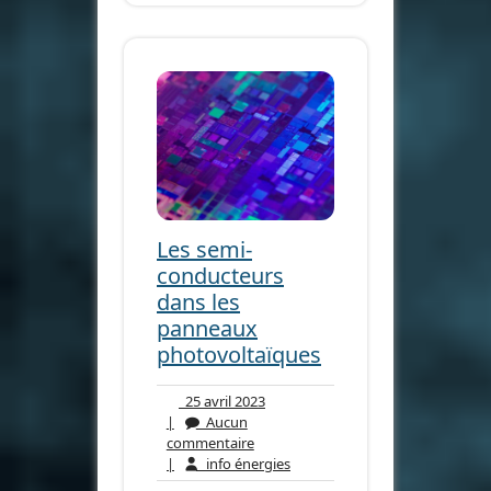
Les semi-
conducteurs
dans les
panneaux
photovoltaïques
25
25 avril 2023
avril
|
Aucun
Aucun
2023
commentaire
commentaire
info
|
info énergies
énergies