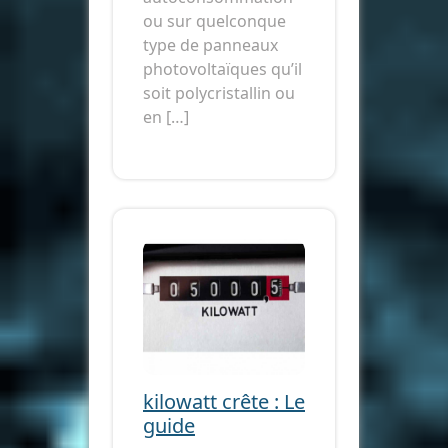
ou sur quelconque
type de panneaux
photovoltaïques qu’il
soit polycristallin ou
en […]
kilowatt crête : Le
guide