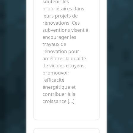
soutenir les
propriétaires dans
leurs projets de
rénovations. Ces
subventions visent à
encourager les
travaux de
rénovation pour
améliorer la qualité
de vie des citoyens,
promouvoir
l’efficacité
énergétique et
contribuer à la
croissance […]