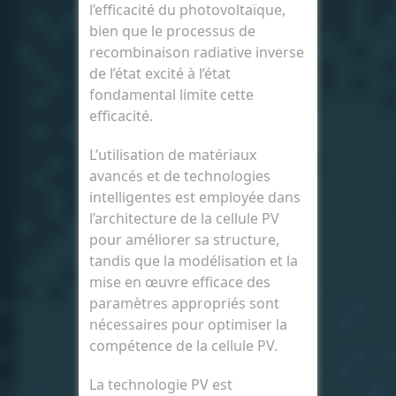
l’efficacité du photovoltaïque,
bien que le processus de
recombinaison radiative inverse
de l’état excité à l’état
fondamental limite cette
efficacité.
L’utilisation de matériaux
avancés et de technologies
intelligentes est employée dans
l’architecture de la cellule PV
pour améliorer sa structure,
tandis que la modélisation et la
mise en œuvre efficace des
paramètres appropriés sont
nécessaires pour optimiser la
compétence de la cellule PV.
La technologie PV est