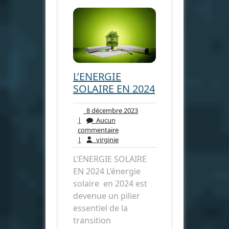
L’ENERGIE
SOLAIRE EN 2024
8
8 décembre 2023
décembre
|
Aucun
Aucun
2023
commentaire
commentaire
virginie
|
virginie
L’ENERGIE SOLAIRE
EN 2024 L’énergie
solaire en 2024 est
devenue un pilier
essentiel de la
transition