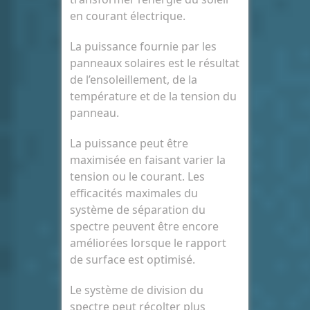
en courant électrique.
La puissance fournie par les
panneaux solaires est le résultat
de l’ensoleillement, de la
température et de la tension du
panneau.
La puissance peut être
maximisée en faisant varier la
tension ou le courant. Les
efficacités maximales du
système de séparation du
spectre peuvent être encore
améliorées lorsque le rapport
de surface est optimisé.
Le système de division du
spectre peut récolter plus