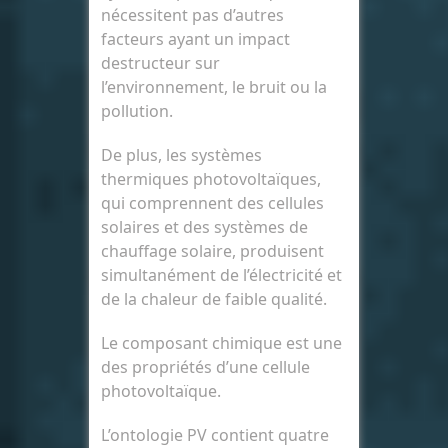
nécessitent pas d’autres
facteurs ayant un impact
destructeur sur
l’environnement, le bruit ou la
pollution.
De plus, les systèmes
thermiques photovoltaïques,
qui comprennent des cellules
solaires et des systèmes de
chauffage solaire, produisent
simultanément de l’électricité et
de la chaleur de faible qualité.
Le composant chimique est une
des propriétés d’une cellule
photovoltaïque.
L’ontologie PV contient quatre