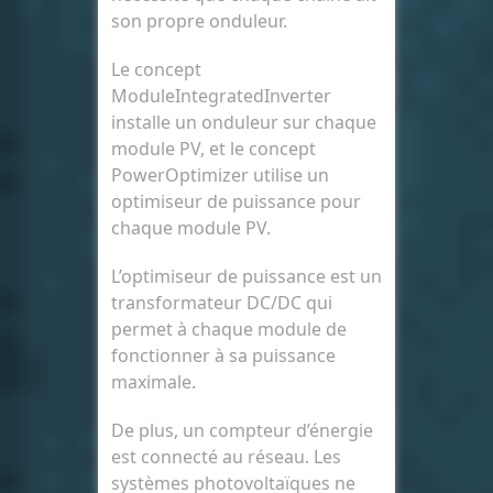
son propre onduleur.
Le concept
ModuleIntegratedInverter
installe un onduleur sur chaque
module PV, et le concept
PowerOptimizer utilise un
optimiseur de puissance pour
chaque module PV.
L’optimiseur de puissance est un
transformateur DC/DC qui
permet à chaque module de
fonctionner à sa puissance
maximale.
De plus, un compteur d’énergie
est connecté au réseau. Les
systèmes photovoltaïques ne