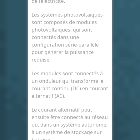
de l’électricité.
Les systèmes photovoltaïques
sont composés de modules
photovoltaïques, qui sont
connectés dans une
configuration série-parallèle
pour générer la puissance
requise.
Les modules sont connectés à
un onduleur qui transforme le
courant continu (DC) en courant
alternatif (AC).
Le courant alternatif peut
ensuite être connecté au réseau
ou, dans un système autonome,
à un système de stockage sur
batterie.