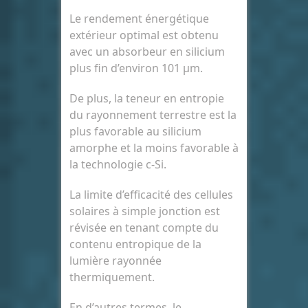
Le rendement énergétique
extérieur optimal est obtenu
avec un absorbeur en silicium
plus fin d’environ 101 μm.
De plus, la teneur en entropie
du rayonnement terrestre est la
plus favorable au silicium
amorphe et la moins favorable à
la technologie c-Si.
La limite d’efficacité des cellules
solaires à simple jonction est
révisée en tenant compte du
contenu entropique de la
lumière rayonnée
thermiquement.
En d’autres termes, le