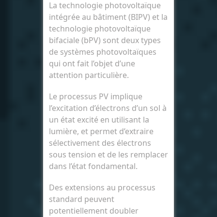
La technologie photovoltaïque
intégrée au bâtiment (BIPV) et la
technologie photovoltaïque
bifaciale (bPV) sont deux types
de systèmes photovoltaïques
qui ont fait l’objet d’une
attention particulière.
Le processus PV implique
l’excitation d’électrons d’un sol à
un état excité en utilisant la
lumière, et permet d’extraire
sélectivement des électrons
sous tension et de les remplacer
dans l’état fondamental.
Des extensions au processus
standard peuvent
potentiellement doubler