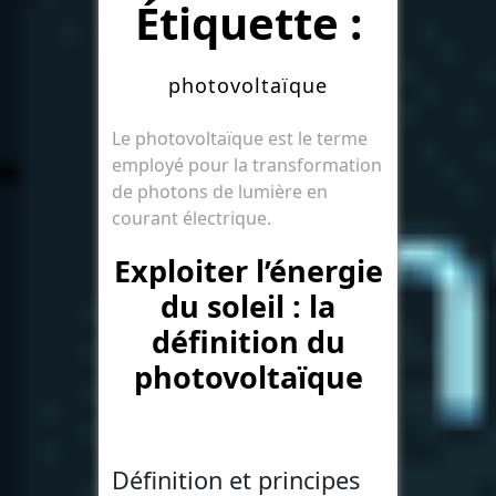
Étiquette :
photovoltaïque
Le photovoltaïque est le terme
employé pour la transformation
de photons de lumière en
courant électrique.
Exploiter l’énergie
du soleil : la
définition du
photovoltaïque
Définition et principes