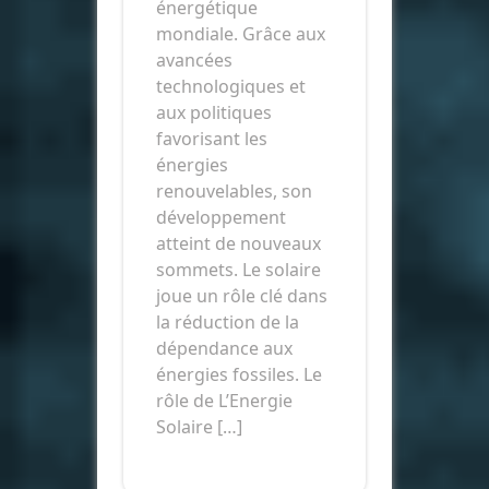
énergétique
mondiale. Grâce aux
avancées
technologiques et
aux politiques
favorisant les
énergies
renouvelables, son
développement
atteint de nouveaux
sommets. Le solaire
joue un rôle clé dans
la réduction de la
dépendance aux
énergies fossiles. Le
rôle de L’Energie
Solaire […]