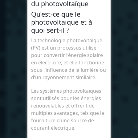
du photovoltaïque
Qu’est-ce que le
photovoltaïque et à
quoi sert-il ?
La technologie photovoltaïque
(PV) est un processus utilisé
pour convertir l’énergie solaire
en électricité, et elle fonctionne
sous l’influence de la lumière ou
d’un rayonnement similaire.
Les systèmes photovoltaïques
sont utilisés pour les énergies
renouvelables et offrent de
multiples avantages, tels que la
fourniture d’une source de
courant électrique.