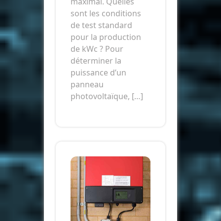
maximal. Quelles
sont les conditions
de test standard
pour la production
de kWc ? Pour
déterminer la
puissance d’un
panneau
photovoltaïque, […]