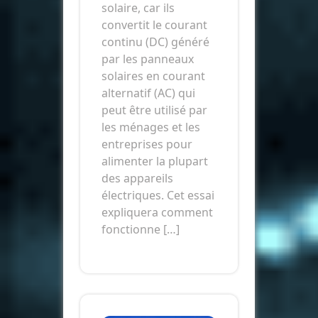
solaire, car ils
convertit le courant
continu (DC) généré
par les panneaux
solaires en courant
alternatif (AC) qui
peut être utilisé par
les ménages et les
entreprises pour
alimenter la plupart
des appareils
électriques. Cet essai
expliquera comment
fonctionne […]