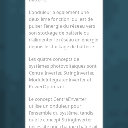
L’onduleur a également une
deuxième fonction, qui est de
puiser l’énergie du réseau vers
son stockage de batterie ou
d’alimenter le réseau en énergie
depuis le stockage de batterie.
Les quatre concepts de
systèmes photovoltaïques sont
CentralInverter, StringInverter,
ModuleIntegratedInverter et
PowerOptimizer.
Le concept CentralInverter
utilise un onduleur pour
l’ensemble du système, tandis
que le concept StringInverter
nécessite que chaque chaîne ait