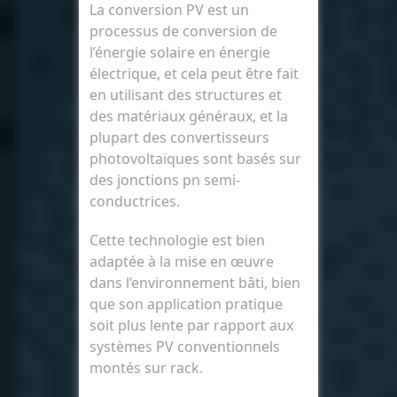
La conversion PV est un
processus de conversion de
l’énergie solaire en énergie
électrique, et cela peut être fait
en utilisant des structures et
des matériaux généraux, et la
plupart des convertisseurs
photovoltaïques sont basés sur
des jonctions pn semi-
conductrices.
Cette technologie est bien
adaptée à la mise en œuvre
dans l’environnement bâti, bien
que son application pratique
soit plus lente par rapport aux
systèmes PV conventionnels
montés sur rack.