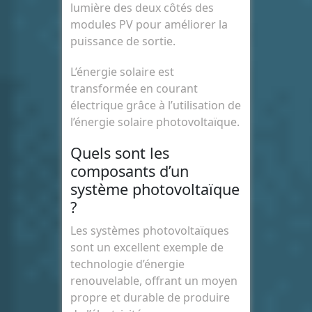
lumière des deux côtés des
modules PV pour améliorer la
puissance de sortie.
L’énergie solaire est
transformée en courant
électrique grâce à l’utilisation de
l’énergie solaire photovoltaïque.
Quels sont les
composants d’un
système photovoltaïque
?
Les systèmes photovoltaïques
sont un excellent exemple de
technologie d’énergie
renouvelable, offrant un moyen
propre et durable de produire