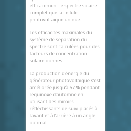
efficacement le spectre solaire
complet que la cellule
photovoltaïque unique.
Les efficacités maximales du
système de séparation du
spectre sont calculées pour des
facteurs de concentration
solaire donnés.
La production d’énergie du
générateur photovoltaïque s’est
améliorée jusqu’à 57 % pendant
l’équinoxe d’automne en
utilisant des miroirs
réfléchissants de suivi placés à
l’avant et à l’arrière à un angle
optimal.