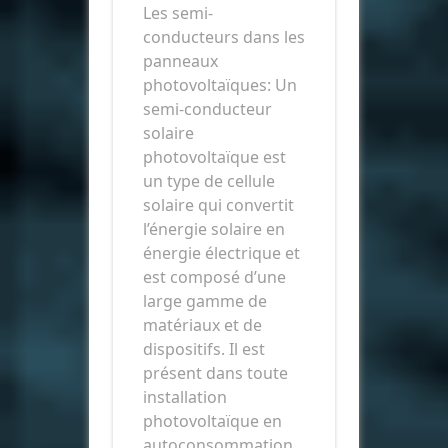
Les semi-
conducteurs dans les
panneaux
photovoltaïques: Un
semi-conducteur
solaire
photovoltaïque est
un type de cellule
solaire qui convertit
l’énergie solaire en
énergie électrique et
est composé d’une
large gamme de
matériaux et de
dispositifs. Il est
présent dans toute
installation
photovoltaïque en
autoconsommation