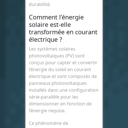
durabilité.
Comment l’énergie
solaire est-elle
transformée en courant
électrique ?
Les systèmes solaires
photovoltaïques (PV) sont
conçus pour capter et convertir
l’énergie du soleil en courant
électrique et sont composés de
panneaux photovoltaïques
installés dans une configuration
série-parallèle pour les
dimensionner en fonction de
l’énergie requise.
Ce phénomène de