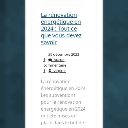
La rénovation
énergétique en
2024 : Tout ce
que vous devez
savoir
29
29 décembre 2023
décembre
|
Aucun
Aucun
2023
commentaire
commentaire
virginie
|
virginie
La rénovation
énergétique en 2024
Les subventions
pour la rénovation
énergétique en 2024
ont été mises en
place dans le but de