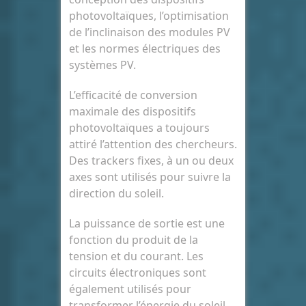
photovoltaïques, l’optimisation
de l’inclinaison des modules PV
et les normes électriques des
systèmes PV.
L’efficacité de conversion
maximale des dispositifs
photovoltaïques a toujours
attiré l’attention des chercheurs.
Des trackers fixes, à un ou deux
axes sont utilisés pour suivre la
direction du soleil.
La puissance de sortie est une
fonction du produit de la
tension et du courant. Les
circuits électroniques sont
également utilisés pour
transformer l’énergie du soleil