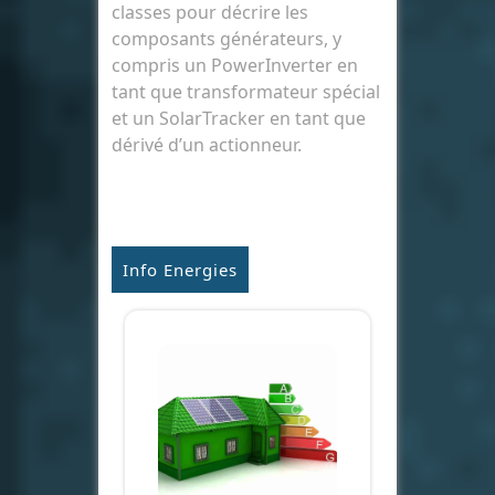
classes pour décrire les
composants générateurs, y
compris un PowerInverter en
tant que transformateur spécial
et un SolarTracker en tant que
dérivé d’un actionneur.
Info Energies