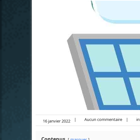
|
Aucun commentaire
|
in
16 janvier 2022
Contenus
masquer