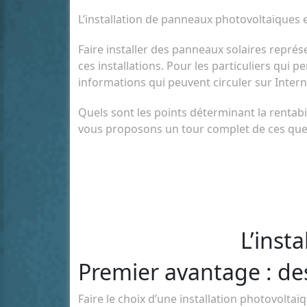
L’installation de panneaux photovoltaïques est
Faire installer des panneaux solaires représe
ces installations. Pour les particuliers qui p
informations qui peuvent circuler sur Intern
Quels sont les points déterminant la rentabi
vous proposons un tour complet de ces ques
L’inst
Premier avantage : des
Faire le choix d’une installation photovolt