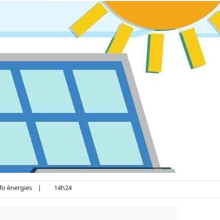
fo énergies
|
14h24