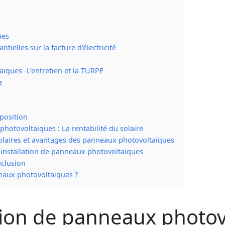
ues
ielles sur la facture d’électricité
aïques -L’entretien et la TURPE
e
xposition
photovoltaïques : La rentabilité du solaire
laires et avantages des panneaux photovoltaïques
e installation de panneaux photovoltaïques
nclusion
neaux photovoltaïques ?
ation de panneaux photo