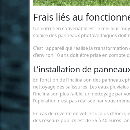
Frais liés au fonction
Un entretien convenable est le meilleur moy
solaire des panneaux photovoltaïques doit 
C’est l’appareil qui réalise la transformation
d’environ 10 ans doit être prise en compte d
L’installation de panneau
En fonction de l’inclinaison des panneaux p
nettoyage des salissures. Les eaux pluviales
l’inclinaison plus faible, un nettoyage par v
l’opération n’est pas réalisée par vous-même
En cas de revente de votre surplus d’énergie
des réseaux publics est de 25 à 40 euros l’a