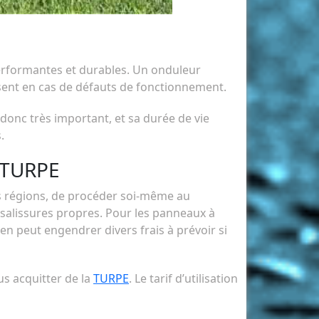
 performantes et durables. Un onduleur
sent en cas de défauts de fonctionnement.
t donc très important, et sa durée de vie
.
a TURPE
es régions, de procéder soi-même au
x salissures propres. Pour les panneaux à
ien peut engendrer divers frais à prévoir si
us acquitter de la
TURPE
. Le tarif d’utilisation