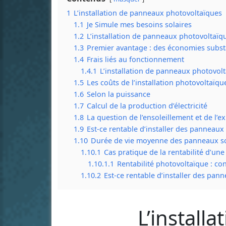
1
L’installation de panneaux photovoltaïques
1.1
Je Simule mes besoins solaires
1.2
L’installation de panneaux photovoltaïq
1.3
Premier avantage : des économies substant
1.4
Frais liés au fonctionnement
1.4.1
L’installation de panneaux photovolt
1.5
Les coûts de l’installation photovoltaïqu
1.6
Selon la puissance
1.7
Calcul de la production d’électricité
1.8
La question de l’ensoleillement et de l’e
1.9
Est-ce rentable d’installer des panneaux 
1.10
Durée de vie moyenne des panneaux so
1.10.1
Cas pratique de la rentabilité d’un
1.10.1.1
Rentabilité photovoltaïque : co
1.10.2
Est-ce rentable d’installer des pan
L’install