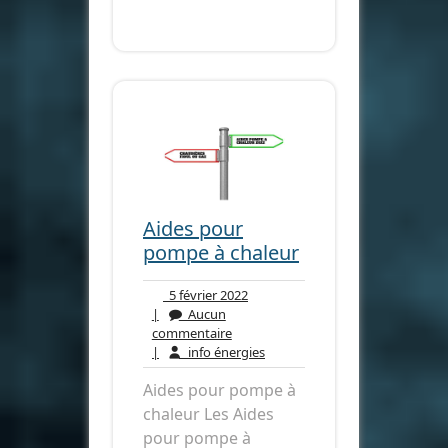
Aides pour
pompe à chaleur
5
5 février 2022
février
|
Aucun
Aucun
2022
commentaire
commentaire
info
|
info énergies
énergies
Aides pour pompe à
chaleur Les Aides
pour pompe à