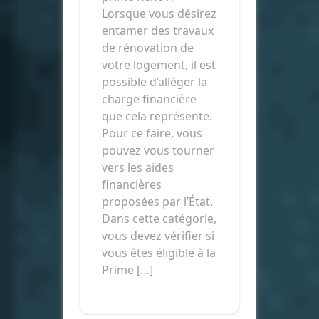
Lorsque vous désirez
entamer des travaux
de rénovation de
votre logement, il est
possible d’alléger la
charge financière
que cela représente.
Pour ce faire, vous
pouvez vous tourner
vers les aides
financières
proposées par l’État.
Dans cette catégorie,
vous devez vérifier si
vous êtes éligible à la
Prime […]