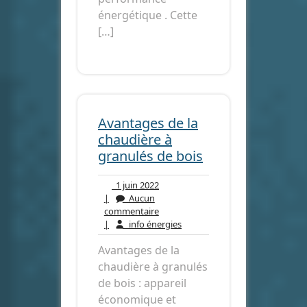
énergétique . Cette
[…]
Avantages de la
chaudière à
granulés de bois
1
1 juin 2022
juin
|
Aucun
Aucun
2022
commentaire
commentaire
info
|
info énergies
énergies
Avantages de la
chaudière à granulés
de bois : appareil
économique et