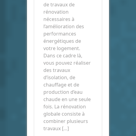
de travaux de
rénovation
nécessaires à
l’amélioration des
performances
énergétiques de
votre logement.
Dans ce cadre là,
vous pouvez réaliser
des travaux
d’isolation, de
chauffage et de
production d’eau
chaude en une seule
fois. La rénovation
globale consiste à
combiner plusieurs
travaux […]