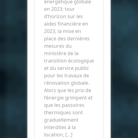
énergétique globale
en 2023: tour
d’horizon sur les
aides financière en
2023, la mise en
place des dernières
mesures du
ministère de la
transition écologique
et du service public
pour les travaux de
rénovation globale.
Alors que les prix de
l’énergie grimpent et
que les passoires
thermiques sont
graduellement
interdites à la
location, […]