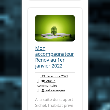
Mon
accompagnateur
Renov au 1er
janvier 2022
13
13 décembre 2021
décembre
|
Aucun
Aucun
2021
commentaire
commentaire
info
|
info énergies
énergies
A la suite du rapport
Sichel, l’habitat privé