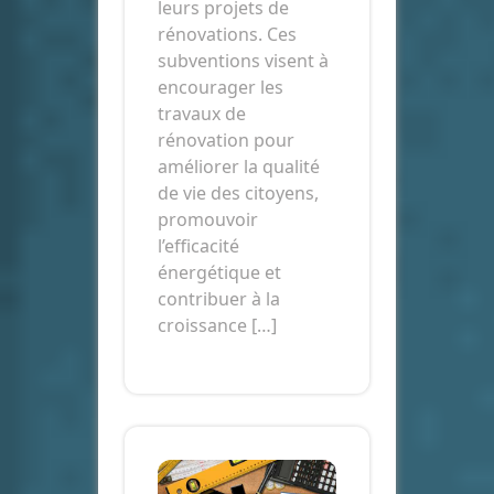
leurs projets de
rénovations. Ces
subventions visent à
encourager les
travaux de
rénovation pour
améliorer la qualité
de vie des citoyens,
promouvoir
l’efficacité
énergétique et
contribuer à la
croissance […]