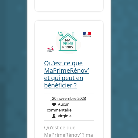
Qu’est ce que
MaPrimeRénov’
et qui peut en
bénéficier ?
20
20 novembre 2023
novembre
|
Aucun
Aucun
2023
commentaire
commentaire
virginie
|
virginie
Qu’est ce que
MaPrimeRénov’ ? ma