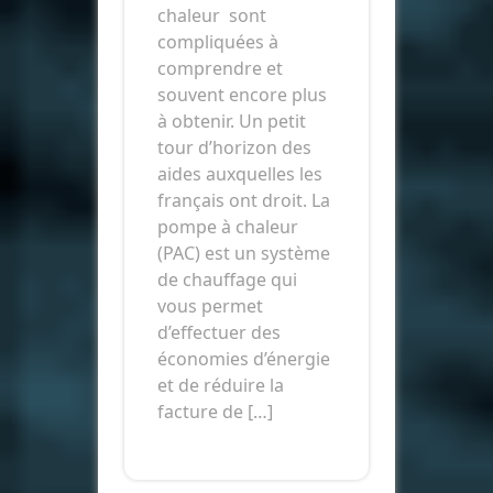
chaleur sont
compliquées à
comprendre et
souvent encore plus
à obtenir. Un petit
tour d’horizon des
aides auxquelles les
français ont droit. La
pompe à chaleur
(PAC) est un système
de chauffage qui
vous permet
d’effectuer des
économies d’énergie
et de réduire la
facture de […]