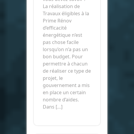
La réalisation de
Travaux éligibles à la
Prime Rénov
d’efficacité
énergétique n’est
pas chose facile
lorsqu’on n’a pas un
bon budget. Pour
permettre à chacun
de réaliser ce type de
projet, le
gouvernement a mis
en place un certain
nombre d’aides.
Dans […]