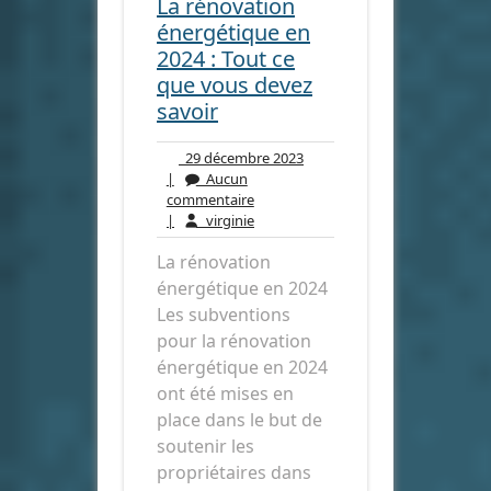
La rénovation
énergétique en
2024 : Tout ce
que vous devez
savoir
29
29 décembre 2023
décembre
|
Aucun
Aucun
2023
commentaire
commentaire
virginie
|
virginie
La rénovation
énergétique en 2024
Les subventions
pour la rénovation
énergétique en 2024
ont été mises en
place dans le but de
soutenir les
propriétaires dans