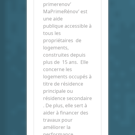
primerenov’
MaPrimeRénov’ est
une aide
publique accessible à
tous les
propriétaires de
logements,
construites depuis
plus de 15 ans. Elle
concerne les
logements occupés à
titre de résidence
principale ou
résidence secondaire
. De plus, elle sert à
aider à financer des
travaux pour
améliorer la
performance