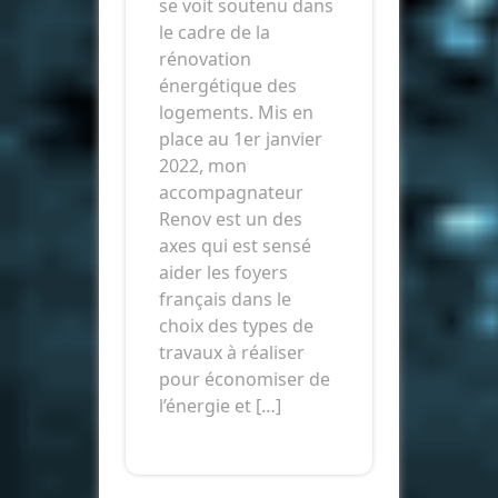
se voit soutenu dans
le cadre de la
rénovation
énergétique des
logements. Mis en
place au 1er janvier
2022, mon
accompagnateur
Renov est un des
axes qui est sensé
aider les foyers
français dans le
choix des types de
travaux à réaliser
pour économiser de
l’énergie et […]