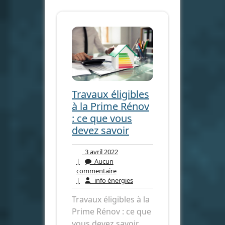
Travaux éligibles
à la Prime Rénov
: ce que vous
devez savoir
3
3 avril 2022
avril
|
Aucun
Aucun
2022
commentaire
commentaire
info
|
info énergies
énergies
Travaux éligibles à la
Prime Rénov : ce que
vous devez savoir .