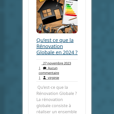
Qu’est ce que la
Rénovation
Globale en 2024 ?
27
27 novembre 2023
novembre
|
Aucun
Aucun
2023
commentaire
commentaire
virginie
|
virginie
Qu’est-ce que la
Rénovation Globale ?
La rénovation
globale consiste à
réaliser un ensemble