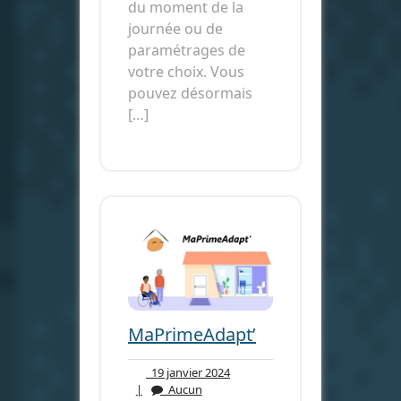
du moment de la
journée ou de
paramétrages de
votre choix. Vous
pouvez désormais
[…]
MaPrimeAdapt’
19
19 janvier 2024
janvier
|
Aucun