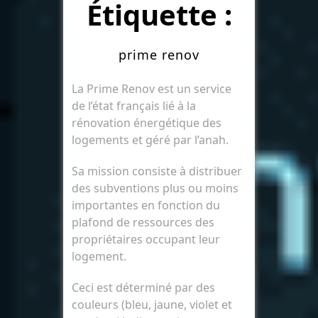
Étiquette :
prime renov
La Prime Renov est un service
de l’état français lié à la
rénovation énergétique des
logements et géré par l’anah.
Sa mission consiste à distribuer
des subventions plus ou moins
importantes en fonction du
plafond de ressources des
propriétaires occupant leur
logement.
Ceci est déterminé par des
couleurs (bleu, jaune, violet et