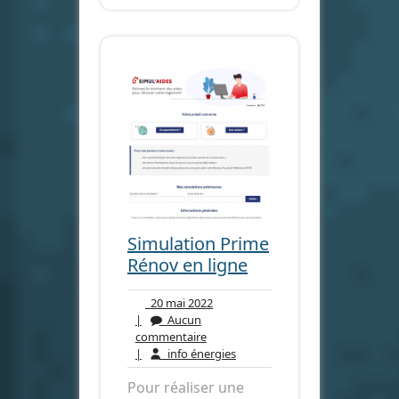
Simulation Prime
Rénov en ligne
20
20 mai 2022
mai
|
Aucun
Aucun
2022
commentaire
commentaire
info
|
info énergies
énergies
Pour réaliser une