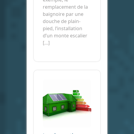
remplacement de la
baignoire par une
douche de plain-
pied, l’installation
d’un monte escalier
[…]