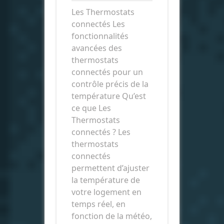
Les Thermostats
connectés Les
fonctionnalités
avancées des
thermostats
connectés pour un
contrôle précis de la
température Qu’est
ce que Les
Thermostats
connectés ? Les
thermostats
connectés
permettent d’ajuster
la température de
votre logement en
temps réel, en
fonction de la météo,