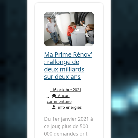
Ma Prime Rénov’
: rallonge de
deux milliards
sur deux ans
16
16 octobre 2021
octobre
|
Aucun
Aucun
2021
commentaire
commentaire
info
|
info énergies
énergies
Du 1er janvier 2021 à
ce jour, plus de 500
000 demandes ont