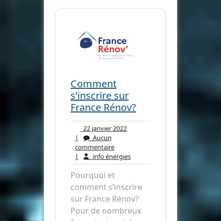
Comment
s’inscrire sur
France Rénov?
22
22 janvier 2022
janvier
|
Aucun
Aucun
2022
commentaire
commentaire
info
|
info énergies
énergies
Pourquoi et
comment s’inscrire
sur France Rénov?
Pour de nombreux