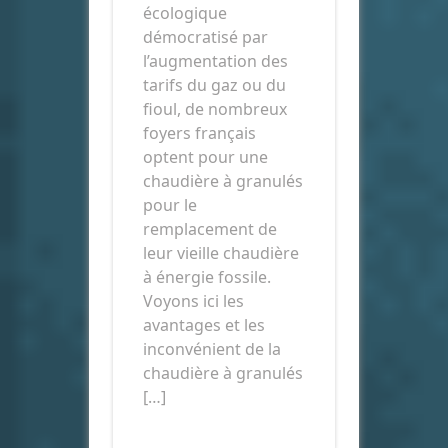
écologique
démocratisé par
l’augmentation des
tarifs du gaz ou du
fioul, de nombreux
foyers français
optent pour une
chaudière à granulés
pour le
remplacement de
leur vieille chaudière
à énergie fossile.
Voyons ici les
avantages et les
inconvénient de la
chaudière à granulés
[…]