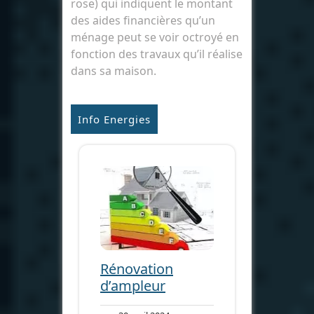
rose) qui indiquent le montant
des aides financières qu’un
ménage peut se voir octroyé en
fonction des travaux qu’il réalise
dans sa maison.
Info Energies
Rénovation
d’ampleur