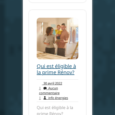
Qui est éligible à
la prime Rénov?
30
30 avril 2022
avril
|
Aucun
Aucun
2022
commentaire
commentaire
info
|
info énergies
énergies
Qui est éligible à la
prime Rénov?