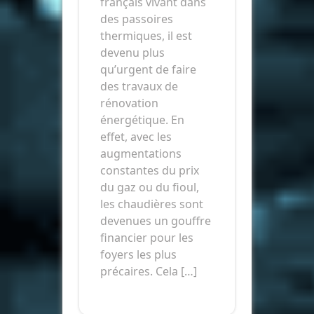
français vivant dans
des passoires
thermiques, il est
devenu plus
qu’urgent de faire
des travaux de
rénovation
énergétique. En
effet, avec les
augmentations
constantes du prix
du gaz ou du fioul,
les chaudières sont
devenues un gouffre
financier pour les
foyers les plus
précaires. Cela […]