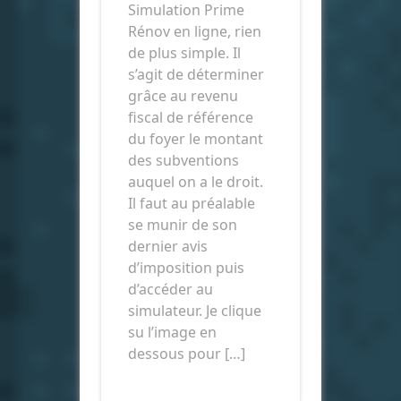
Simulation Prime
Rénov en ligne, rien
de plus simple. Il
s’agit de déterminer
grâce au revenu
fiscal de référence
du foyer le montant
des subventions
auquel on a le droit.
Il faut au préalable
se munir de son
dernier avis
d’imposition puis
d’accéder au
simulateur. Je clique
su l’image en
dessous pour […]