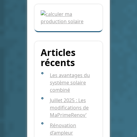
Articles
récents
Les avantages du
système solaire
combiné
Juillet 2025 : Les
modifications de
MaPrimeRenov’
Rénovation
d’ampleur