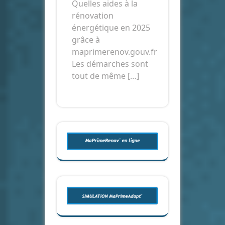
Quelles aides à la
rénovation
énergétique en 2025
grâce à
maprimerenov.gouv.fr
Les démarches sont
tout de même […]