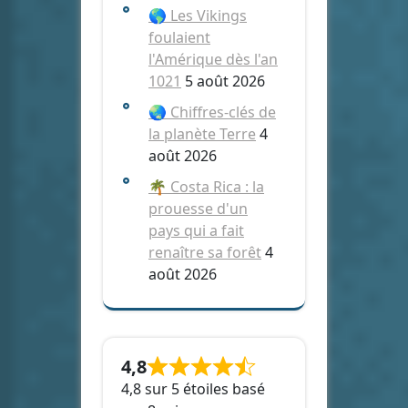
🌎 Les Vikings
foulaient
l'Amérique dès l'an
1021
5 août 2026
🌏 Chiffres-clés de
la planète Terre
4
août 2026
🌴 Costa Rica : la
prouesse d'un
pays qui a fait
renaître sa forêt
4
août 2026
4,8
4,8 sur 5 étoiles basé