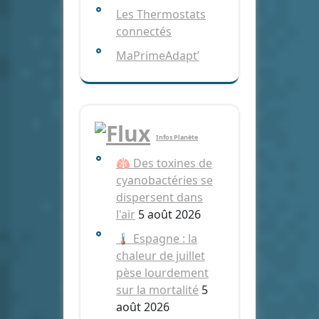
Les Thermostats
connectés
MaPrimeAdapt’
Infos Planète
🫁 Des toxines de
cyanobactéries se
dispersent dans
l'air
5 août 2026
🌡️ Espagne : la
chaleur de juillet
pèse lourdement
sur la mortalité
5
août 2026