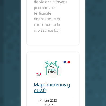
de vie des citoyens,
promouvoir
l’efficacité
énergétique et
contribuer à la
croissance […]
Maprimerenov.g
ouv.fr
4
4 mars 2023
mars
|
Aucun