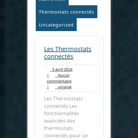
Thermostats connectés
Uncategorized
Les Thermostats
connectés
3
3 avril 2024
avril
|
Aucun
Aucun
2024
commentaire
commentaire
virginie
|
virginie
Les Thermostats
connectés Les
fonctionnalités
avancées des
thermostats
connectés pour un