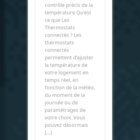
contrôle précis de la
température Qu’est
ce que Les
Thermostats
connectés ? Les
thermostats
connectés
permettent d’ajuster
la température de
votre logement en
temps réel, en
fonction de la météo,
du moment de la
journée ou de
paramétrages de
votre choix. Vous
pouvez désormais
[…]