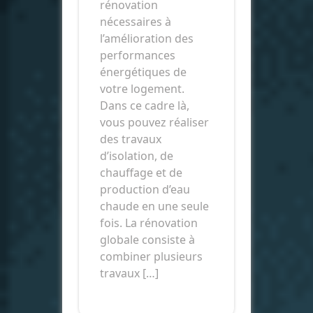
rénovation
nécessaires à
l’amélioration des
performances
énergétiques de
votre logement.
Dans ce cadre là,
vous pouvez réaliser
des travaux
d’isolation, de
chauffage et de
production d’eau
chaude en une seule
fois. La rénovation
globale consiste à
combiner plusieurs
travaux […]