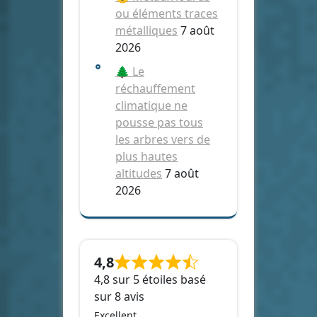
ou éléments traces
métalliques
7 août
2026
🌲 Le
réchauffement
climatique ne
pousse pas tous
les arbres vers de
plus hautes
altitudes
7 août
2026
4,8
4,8 sur 5 étoiles basé
sur 8 avis
Excellent