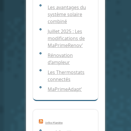
Les avantages du
système solaire
combiné
Juillet 2025 : Les
modifications de
MaPrimeRenov’
Rénovation
d’ampleur
Les Thermostats
connectés
MaPrimeAdapt’
Infos Planète