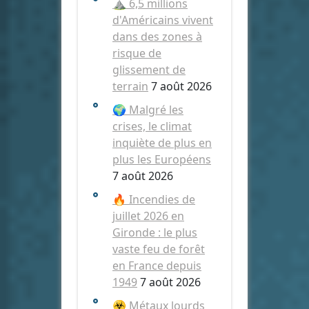
⛰️ 6,5 millions
d'Américains vivent
dans des zones à
risque de
glissement de
terrain
7 août 2026
🌍 Malgré les
crises, le climat
inquiète de plus en
plus les Européens
7 août 2026
🔥 Incendies de
juillet 2026 en
Gironde : le plus
vaste feu de forêt
en France depuis
1949
7 août 2026
☣️ Métaux lourds