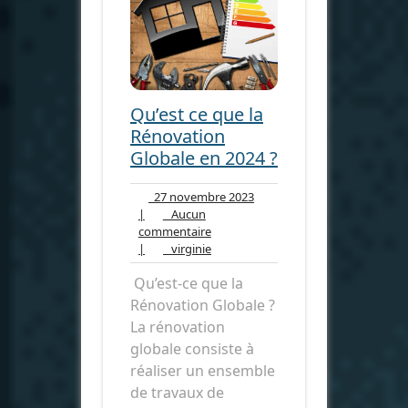
Qu’est ce que la
Rénovation
Globale en 2024 ?
27
27 novembre 2023
novembre
|
Aucun
Aucun
2023
commentaire
commentaire
virginie
|
virginie
Qu’est-ce que la
Rénovation Globale ?
La rénovation
globale consiste à
réaliser un ensemble
de travaux de