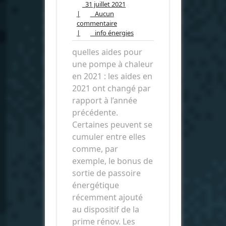
31
31 juillet 2021
juillet
|
Aucun
Aucun
2021
commentaire
commentaire
info
|
info énergies
énergies
quelles aides pour
une pompe à chaleur
en 2021 : les aides en
2021 ont changé par
rapport à l’année
précédente.
Certaines peuvent se
cumuler entre elles
comme, par
exemple, le bonus de
sortie de passoire
énergétique
récemment ajouté
au dispositif de la
prime rénov. Les