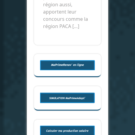
région aussi,
apportent leur
concours comme la
région PACA […]