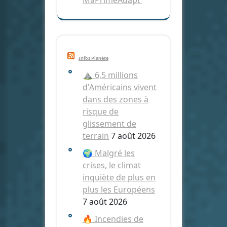
MaPrimeAdapt’
Infos Planète
⛰️ 6,5 millions
d'Américains vivent
dans des zones à
risque de
glissement de
terrain
7 août 2026
🌍 Malgré les
crises, le climat
inquiète de plus en
plus les Européens
7 août 2026
🔥 Incendies de