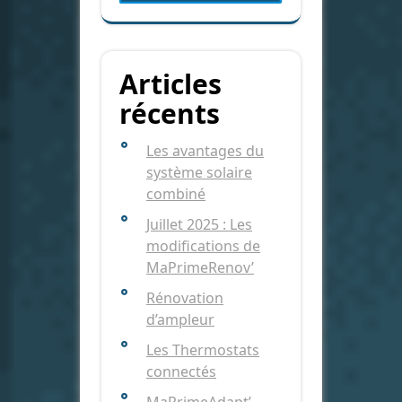
Articles
récents
Les avantages du
système solaire
combiné
Juillet 2025 : Les
modifications de
MaPrimeRenov’
Rénovation
d’ampleur
Les Thermostats
connectés