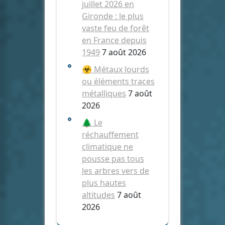
juillet 2026 en
Gironde : le plus
vaste feu de forêt
en France depuis
1949
7 août 2026
☣️ Métaux lourds
ou éléments traces
métalliques
7 août
2026
🌲 Le
réchauffement
climatique ne
pousse pas tous
les arbres vers de
plus hautes
altitudes
7 août
2026