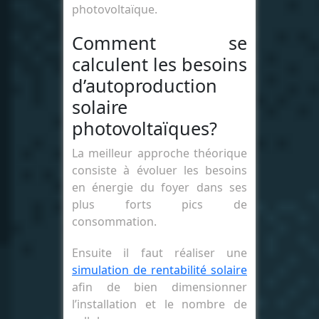
photovoltaïque.
Comment se
calculent les besoins
d’autoproduction
solaire
photovoltaïques?
La meilleur approche théorique
consiste à évoluer les besoins
en énergie du foyer dans ses
plus forts pics de
consommation.
Ensuite il faut réaliser une
simulation de rentabilité solaire
afin de bien dimensionner
l’installation et le nombre de