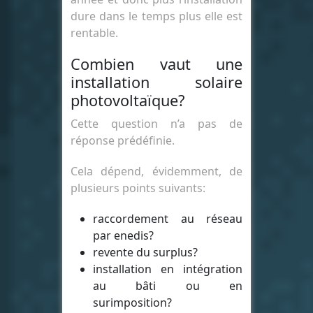
dure dans le temps plus elle est
rentable.
Combien vaut une
installation solaire
photovoltaïque?
Cette question n’a pas de
réponse prédéfinie.
Cela dépend, évidemment, de
plusieurs points suivants:
raccordement au réseau
par enedis?
revente du surplus?
installation en intégration
au bâti ou en
surimposition?