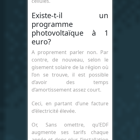
cellules.
Existe-t-il un
programme
photovoltaïque à 1
euro?
A proprement parler non. Par
contre, de nouveau, selon le
gisement solaire de la région où
l’on se trouve, il est possible
d’avoir des temps
d’amortissement assez court.
Ceci, en partant d’une facture
d’électricité élevée.
Or, Sans omettre, qu’EDF
augmente ses tarifs chaque
année et donc plus l’installation