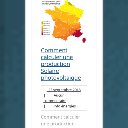
Comment
calculer une
production
Solaire
photovoltaïque
23
23 septembre 2018
septembre
|
Aucun
Aucun
2018
commentaire
commentaire
info
|
info énergies
énergies
Comment calculer
une production