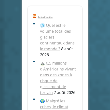
Infos Planète
🧊 Quel est le
volume total des
glaciers
continentaux dans
le monde ?
8 août
2026
⛰️ 6,5 millions
d'Américains vivent
dans des zones à
risque de
glissement de
terrain
7 août 2026
🌍 Malgré les
crises, le climat