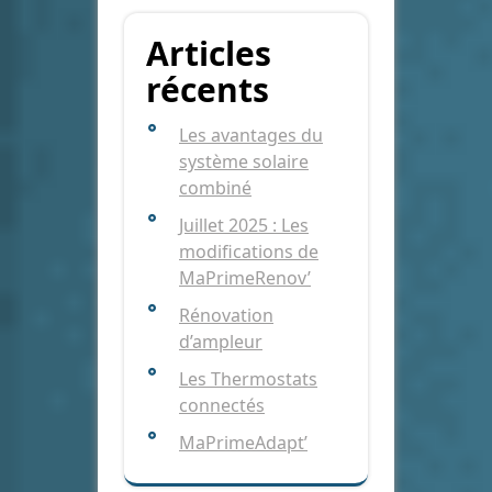
Articles
récents
Les avantages du
système solaire
combiné
Juillet 2025 : Les
modifications de
MaPrimeRenov’
Rénovation
d’ampleur
Les Thermostats
connectés
MaPrimeAdapt’