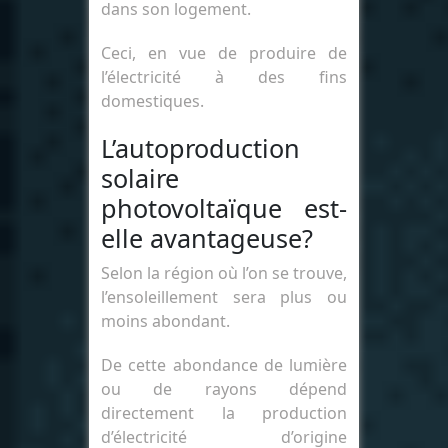
dans son logement.
Ceci, en vue de produire de
l’électricité à des fins
domestiques.
L’autoproduction
solaire
photovoltaïque est-
elle avantageuse?
Selon la région où l’on se trouve,
l’ensoleillement sera plus ou
moins abondant.
De cette abondance de lumière
ou de rayons dépend
directement la production
d’électricité d’origine