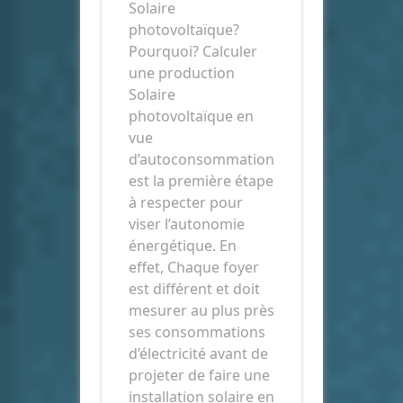
Solaire
photovoltaïque?
Pourquoi? Calculer
une production
Solaire
photovoltaïque en
vue
d’autoconsommation
est la première étape
à respecter pour
viser l’autonomie
énergétique. En
effet, Chaque foyer
est différent et doit
mesurer au plus près
ses consommations
d’électricité avant de
projeter de faire une
installation solaire en