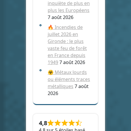
inquiète de plus en
plus les Européens
7 août 2026
🔥 Incendies de
juillet 2026 en
Gironde : le plus
vaste feu de forêt
en France depuis
1949
7 août 2026
☣️ Métaux lourds
ou éléments traces
métalliques
7 août
2026
4,8
4,8 sur 5 étoiles basé