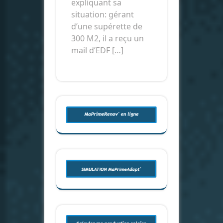
expliquant sa
situation: gérant
d’une supérette de
300 M2, il a reçu un
mail d’EDF […]