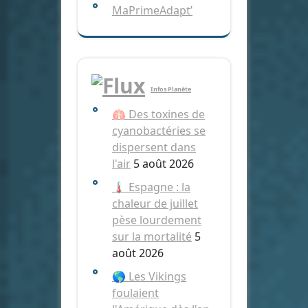
MaPrimeAdapt’
Infos Planète
🫁 Des toxines de
cyanobactéries se
dispersent dans
l'air
5 août 2026
🌡️ Espagne : la
chaleur de juillet
pèse lourdement
sur la mortalité
5
août 2026
🌎 Les Vikings
foulaient