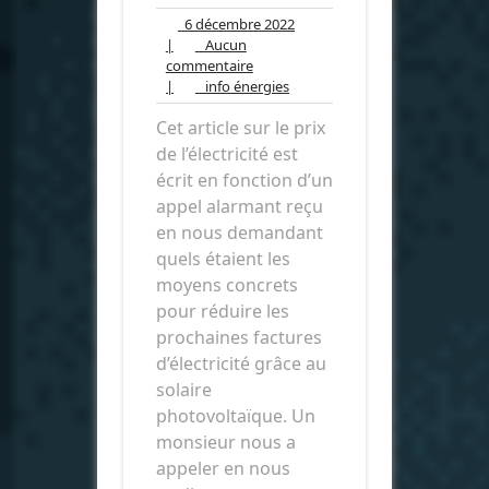
6
6 décembre 2022
décembre
|
Aucun
Aucun
2022
commentaire
commentaire
info
|
info énergies
énergies
Cet article sur le prix
de l’électricité est
écrit en fonction d’un
appel alarmant reçu
en nous demandant
quels étaient les
moyens concrets
pour réduire les
prochaines factures
d’électricité grâce au
solaire
photovoltaïque. Un
monsieur nous a
appeler en nous