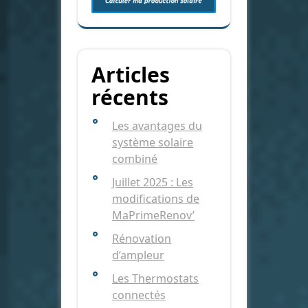
Articles
récents
Les avantages du
système solaire
combiné
Juillet 2025 : Les
modifications de
MaPrimeRenov’
Rénovation
d’ampleur
Les Thermostats
connectés