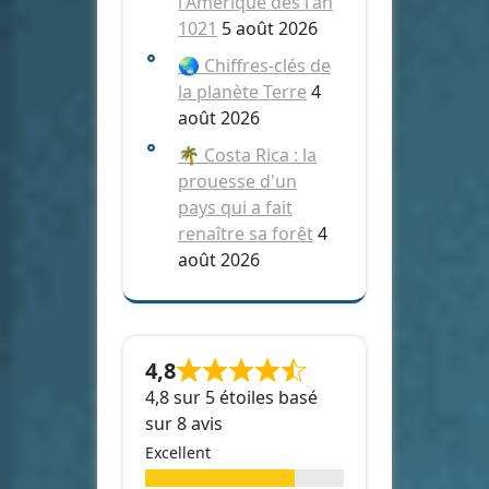
l'Amérique dès l'an
1021
5 août 2026
🌏 Chiffres-clés de
la planète Terre
4
août 2026
🌴 Costa Rica : la
prouesse d'un
pays qui a fait
renaître sa forêt
4
août 2026
4,8
4,8 sur 5 étoiles basé
sur 8 avis
Excellent