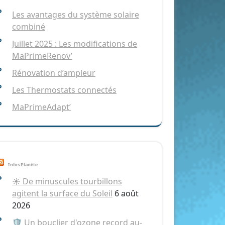
Les avantages du système solaire
combiné
Juillet 2025 : Les modifications de
MaPrimeRenov’
Rénovation d’ampleur
Les Thermostats connectés
MaPrimeAdapt’
Infos Planète
☀️ De minuscules tourbillons
agitent la surface du Soleil
6 août
2026
🛡️ Un bouclier d'ozone record au-