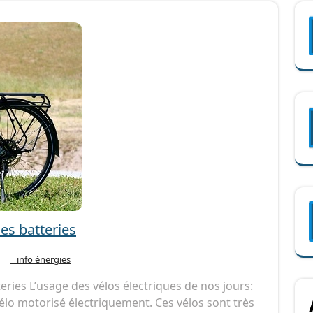
des batteries
un
info
info énergies
mentaire
énergies
teries L’usage des vélos électriques de nos jours:
vélo motorisé électriquement. Ces vélos sont très