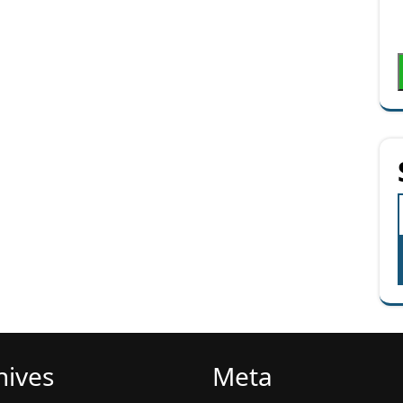
hives
Meta