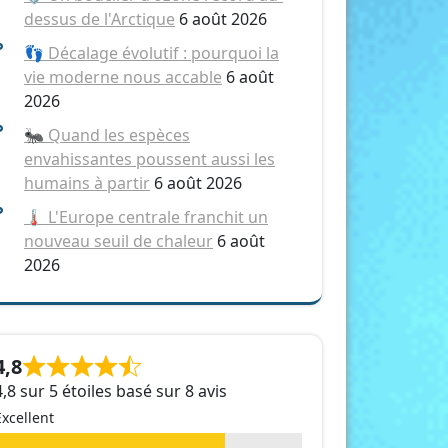
dessus de l'Arctique
6 août 2026
👣 Décalage évolutif : pourquoi la
vie moderne nous accable
6 août
2026
🐜 Quand les espèces
envahissantes poussent aussi les
humains à partir
6 août 2026
🌡️ L'Europe centrale franchit un
nouveau seuil de chaleur
6 août
2026
4,8
4,8 sur 5 étoiles basé sur 8 avis
Excellent