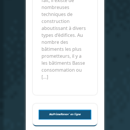
fait, il existe de
nombreuses
techniques de
construction
aboutissant à divers
types d’édifices. Au
nombre des
bâtiments les plus
prometteurs, il y a
les bâtiments Basse
consommation ou
[…]