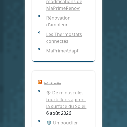
modifications de
MaPrimeRenov’
Rénovation
d’ampleur
Les Thermostats
connectés
MaPrimeAdapt’
Infos Planète
☀️ De minuscules
tourbillons agitent
la surface du Soleil
6 août 2026
🛡️ Un bouclier