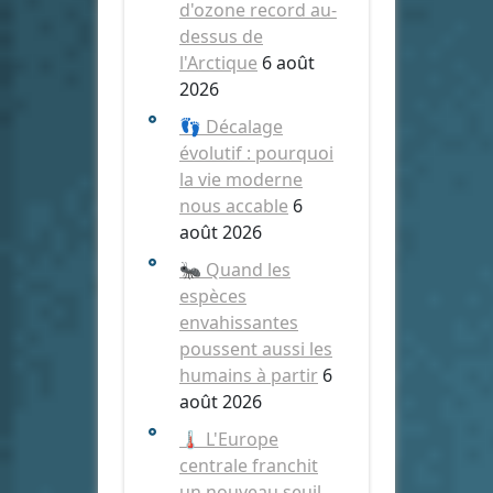
d'ozone record au-
dessus de
l'Arctique
6 août
2026
👣 Décalage
évolutif : pourquoi
la vie moderne
nous accable
6
août 2026
🐜 Quand les
espèces
envahissantes
poussent aussi les
humains à partir
6
août 2026
🌡️ L'Europe
centrale franchit
un nouveau seuil