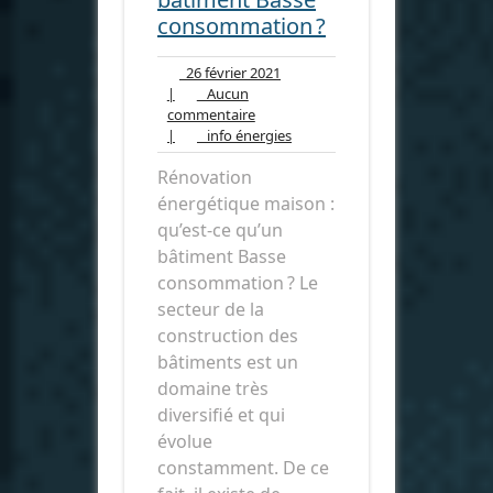
consommation ?
26
26 février 2021
février
|
Aucun
Aucun
2021
commentaire
commentaire
info
|
info énergies
énergies
Rénovation
énergétique maison :
qu’est-ce qu’un
bâtiment Basse
consommation ? Le
secteur de la
construction des
bâtiments est un
domaine très
diversifié et qui
évolue
constamment. De ce