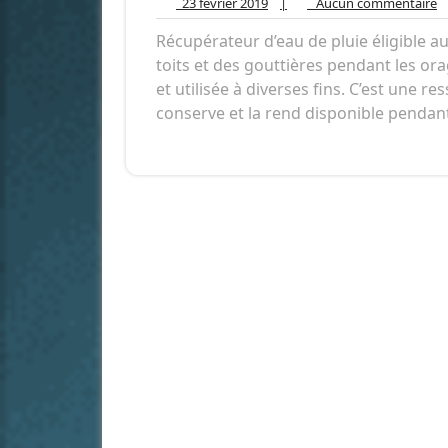
23
A
23 février 2019
|
Aucun commentaire
février
c
Récupérateur d’eau de pluie éligible au 
2019
toits et des gouttières pendant les or
et utilisée à diverses fins. C’est une res
conserve et la rend disponible pendant