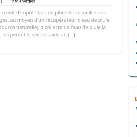
ucun
info
|
info énergies
ommentaire
énergies
crédit d’impôt L’eau de pluie est recueillie des
ages, au moyen d’un récupérateur d’eau de pluie,
source naturelle; la collecte de l’eau de pluie la
 les périodes sèches avec un […]