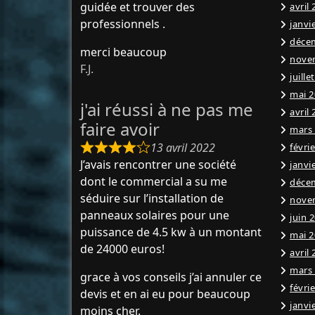
guidée et trouver des
avril
professionnels .
janvi
déce
merci beaucoup
nove
F.J.
juille
mai 2
j'ai réussi à ne pas me
avril
faire avoir
mars
13 avril 2022
févri
J’avais rencontrer une société
janvi
dont le commercial a su me
déce
séduire sur l’installation de
nove
panneaux solaires pour une
juin 
puissance de 4.5 kw à un montant
mai 2
de 24000 euros!
avril
mars
grace à vos conseils j’ai annuler ce
févri
devis et en ai eu pour beaucoup
janvi
moins cher.