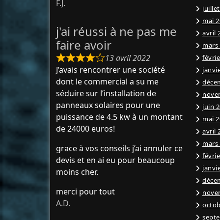
F.J.
juille
mai 2
j'ai réussi à ne pas me
avril
faire avoir
mars
13 avril 2022
févri
J’avais rencontrer une société
janvi
dont le commercial a su me
déce
séduire sur l’installation de
nove
panneaux solaires pour une
juin 
puissance de 4.5 kw à un montant
mai 2
de 24000 euros!
avril
mars
grace à vos conseils j’ai annuler ce
févri
devis et en ai eu pour beaucoup
janvi
moins cher.
déce
merci pour tout
nove
A.D.
octob
sept