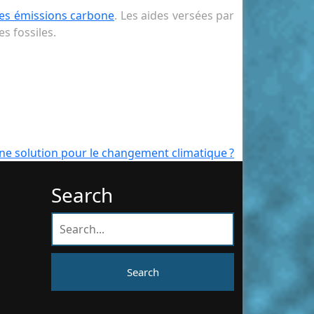
les émissions carbone
. Les aides versées par
es fossiles.
ne solution pour le changement climatique ?
Search