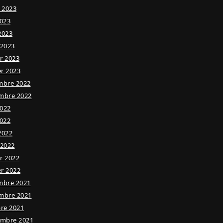
t 2023
023
 2023
 2023
er 2023
er 2023
mbre 2022
mbre 2022
2022
022
 2022
 2022
er 2022
er 2022
mbre 2021
mbre 2021
re 2021
embre 2021