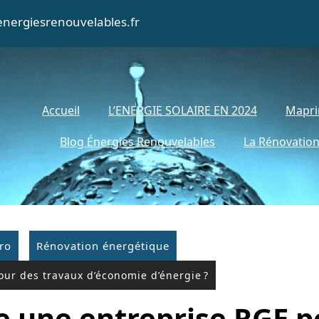
nergiesrenouvelables.fr
Accueil
L’ENERGIE SOLAIRE EN 2024
Mapri
Blog Énergies Renouvelables
La Rénovation
ro
Rénovation énergétique
ur des travaux d’économie d’énergie ?
e une entreprise RGE p