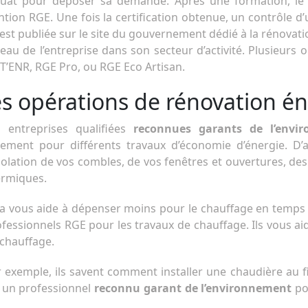
quat pour déposer sa demande. Après une formation, le 
tion RGE. Une fois la certification obtenue, un contrôle d’u
te est publiée sur le site du gouvernement dédié à la rénova
iveau de l’entreprise dans son secteur d’activité. Plusieurs 
’ENR, RGE Pro, ou RGE Eco Artisan.
es opérations de rénovation é
s entreprises qualifiées
reconnues garants de l’envi
gement pour différents travaux d’économie d’énergie. D’
solation de vos combles, de vos fenêtres et ouvertures, des 
ermiques.
a vous aide à dépenser moins pour le chauffage en temps 
fessionnels RGE pour les travaux de chauffage. Ils vous a
chauffage.
 exemple, ils savent comment installer une chaudière au fio
r un professionnel
reconnu garant de l’environnement
pou