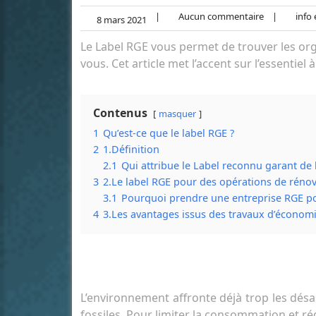
|
Aucun commentaire
|
info 
8 mars 2021
Le Label RGE vous permet de trouver les or
vous. Cet article met l’accent sur l’essentiel 
Contenus
masquer
1
Qu’est-ce que le label RGE ?
2
1.Définition
2.1
Qui attribue le Label reconnu garant de
3
2.Le label RGE pour des opérations de réno
3.1
Pourquoi prendre une entreprise RGE po
4
3.Les avantages issus des travaux d’économi
L’environnement affronte déjà trop les désa
fossiles. Pour limiter la consommation et ré