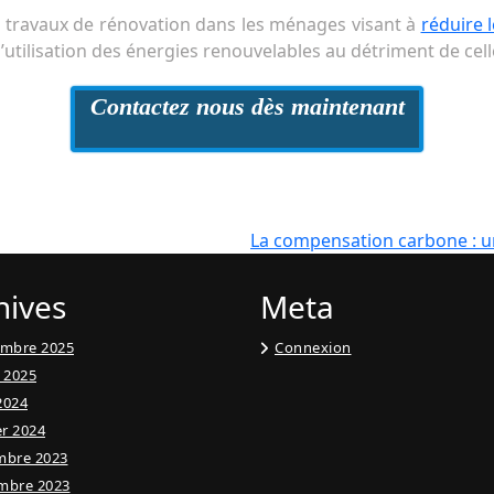
es travaux de rénovation dans les ménages visant à
réduire 
 l’utilisation des énergies renouvelables au détriment de cell
Contactez nous dès maintenant
La compensation carbone : u
hives
Meta
embre 2025
Connexion
t 2025
 2024
er 2024
mbre 2023
mbre 2023