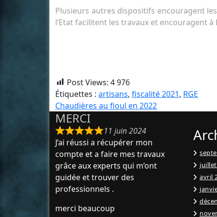
Plusieurs autres dispositifs encouragent l
l’Etat facilitent les travaux et encouragent à
Post Views:
4 976
Étiquettes :
artisans
,
fiscalité 2021
,
RGE
Navigation
Chaudières au fioul en 2022
MERCI
de
11 juin 2024
Arc
l’article
J’ai réussi a récupérer mon
sept
compte et a faire mes travaux
grâce aux experts qui m’ont
juille
guidée et trouver des
avril
professionnels .
janvi
déce
merci beaucoup
nove