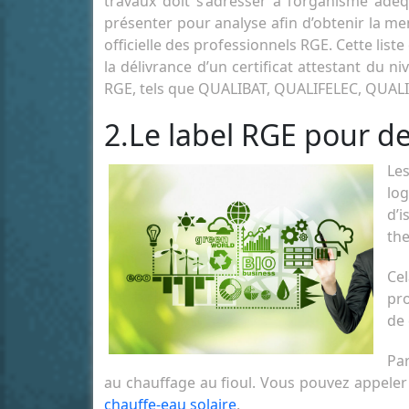
travaux doit s’adresser à l’organisme adé
présenter pour analyse afin d’obtenir la men
officielle des professionnels RGE. Cette lis
la délivrance d’un certificat attestant du n
RGE, tels que QUALIBAT, QUALIFELEC, QUALIT
2.Le label RGE pour d
Le
lo
d’i
th
Cel
pro
de 
Par
au chauffage au fioul. Vous pouvez appele
chauffe-eau solaire
.