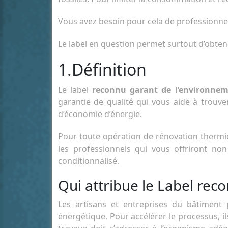
Vous avez besoin pour cela de professionnels
Le label en question permet surtout d’obten
1.Définition
Le label
reconnu garant de l’environne
garantie de qualité qui vous aide à trou
d’économie d’énergie.
Pour toute opération de rénovation thermi
les professionnels qui vous offriront non
conditionnalisé.
Qui attribue le Label rec
Les artisans et entreprises du bâtimen
énergétique. Pour accélérer le processus, i