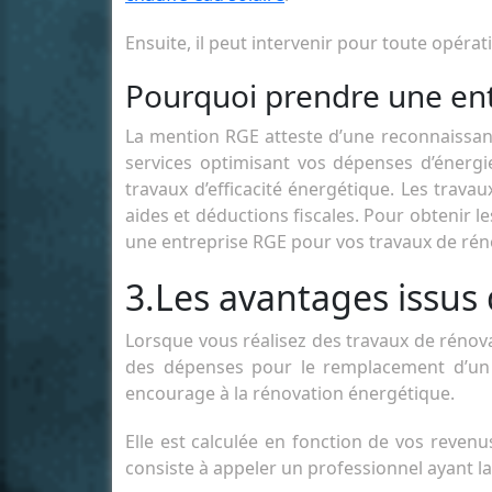
Ensuite, il peut intervenir pour toute opérati
Pourquoi prendre une ent
La mention RGE atteste d’une reconnaissance 
services optimisant vos dépenses d’énergie.
travaux d’efficacité énergétique. Les trav
aides et déductions fiscales. Pour obtenir le
une entreprise RGE pour vos travaux de rén
3.Les avantages issus
Lorsque vous réalisez des travaux de rénova
des dépenses pour le remplacement d’un c
encourage à la rénovation énergétique.
Elle est calculée en fonction de vos reven
consiste à appeler un professionnel ayant 