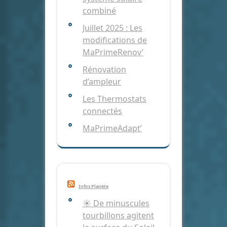
combiné
Juillet 2025 : Les
modifications de
MaPrimeRenov’
Rénovation
d’ampleur
Les Thermostats
connectés
MaPrimeAdapt’
Infos Planète
☀️ De minuscules
tourbillons agitent