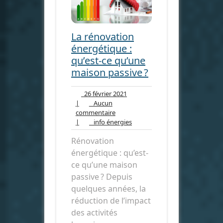
La rénovation
énergétique :
qu’est-ce qu’une
maison passive ?
26
26 février 2021
février
|
Aucun
Aucun
2021
commentaire
commentaire
info
|
info énergies
énergies
Rénovation
énergétique : qu’est-
ce qu’une maison
passive ? Depuis
quelques années, la
réduction de l’impact
des activités