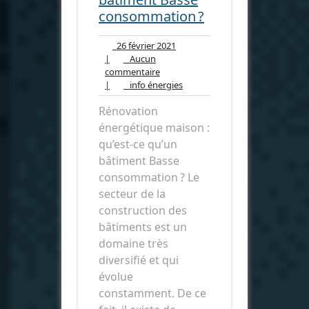
consommation ?
26
26 février 2021
février
|
Aucun
Aucun
2021
commentaire
commentaire
info
|
info énergies
énergies
Rénovation
énergétique maison :
qu’est-ce qu’un
bâtiment Basse
consommation ? Le
secteur de la
construction des
bâtiments est un
domaine très
diversifié et qui
évolue
constamment. De ce