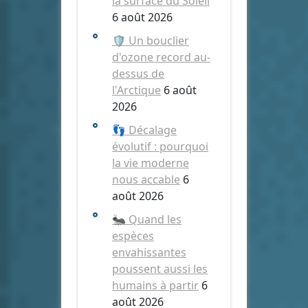
la surface du Soleil
6 août 2026
🛡️ Un bouclier
d'ozone record au-
dessus de
l'Arctique
6 août
2026
👣 Décalage
évolutif : pourquoi
la vie moderne
nous accable
6
août 2026
🐜 Quand les
espèces
envahissantes
poussent aussi les
humains à partir
6
août 2026