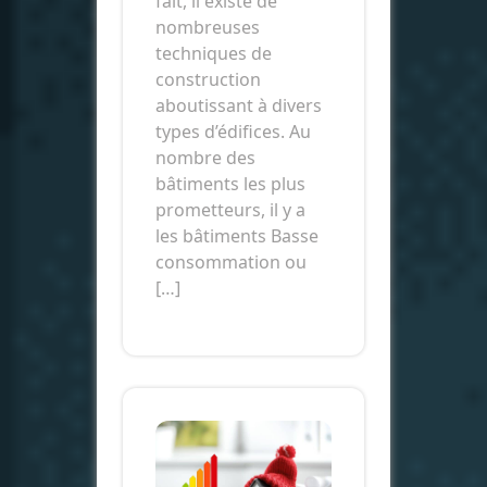
fait, il existe de
nombreuses
techniques de
construction
aboutissant à divers
types d’édifices. Au
nombre des
bâtiments les plus
prometteurs, il y a
les bâtiments Basse
consommation ou
[…]