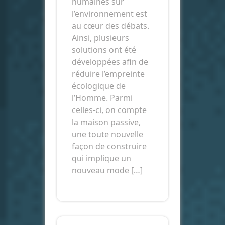
humaines sur
l’environnement est
au cœur des débats.
Ainsi, plusieurs
solutions ont été
développées afin de
réduire l’empreinte
écologique de
l’Homme. Parmi
celles-ci, on compte
la maison passive,
une toute nouvelle
façon de construire
qui implique un
nouveau mode […]