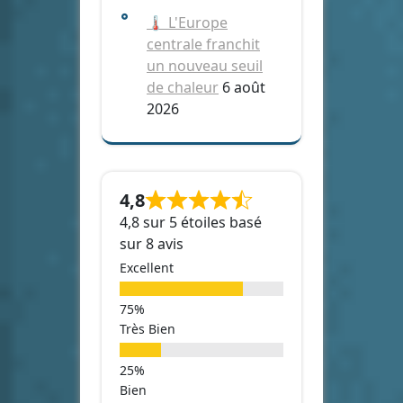
🌡️ L'Europe
centrale franchit
un nouveau seuil
de chaleur
6 août
2026
4,8
4,8 sur 5 étoiles basé
sur 8 avis
Excellent
Très Bien
Bien